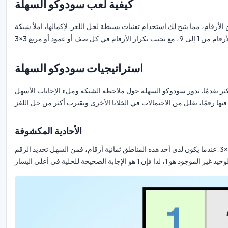
كيفية لعب سودوكو السهلة
من الأرقام، مما يتيح لك استخدام تقنيات بسيطة لحل اللغز. لإكمالها، املأ شبكة
استراتيجيات سودوكو السهلة
كثر تقدمًا. تدور سودوكو السهلة حول ملاحظة الشبكة وملء الإجابات الأسهل
الأحادية المكشوفة
الأحادية المكشوفة هي الرقم الأخير الممكن وضعه في صف أو عمود أو مربع 3×3. عندما يكون لدى أحد هذه المناطق ثمانية أرقام، فمن السهل تحديد الرقم