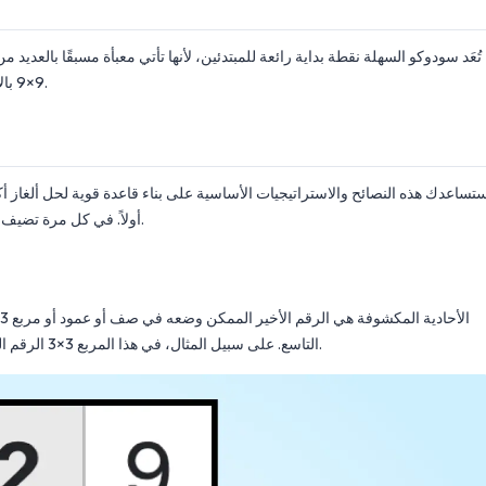
تُعَد سودوكو السهلة نقطة بداية رائعة للمبتدئين، لأنها تأتي معبأة مسبقًا بالعديد 
9×9 بالأرقام من 1 إلى 9، مع تجنب تكرار الأرقام في كل صف أو عمود أو مربع 3×3.
تساعدك هذه النصائح والاستراتيجيات الأساسية على بناء قاعدة قوية لحل ألغاز أ
أولاً. في كل مرة تضيف فيها رقمًا، تقلل من الاحتمالات في الخلايا الأخرى وتقترب أكثر من حل اللغز.
التاسع. على سبيل المثال، في هذا المربع 3×3 الرقم الوحيد غير الموجود هو 1، لذا فإن 1 هو الإجابة الصحيحة للخلية في أعلى اليسار.