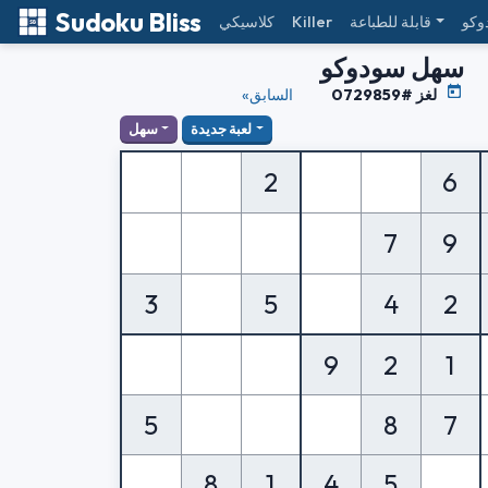
Sudoku Bliss
وكو
قابلة للطباعة
Killer
كلاسيكي
سهل سودوكو
لغز #0729859
«السابق
لعبة جديدة
سهل
2
6
7
9
3
5
4
2
9
2
1
5
8
7
8
1
4
5