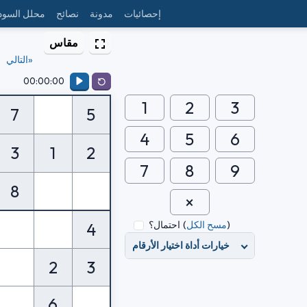
إحصائيات
مدونة
نصائح
محلل السود
مقاس
التالي»
00:00:00
1
2
3
7
5
4
5
6
3
1
2
7
8
9
8
)
مسح الكل
(
احتمال؟
4
خيارات أداة اختيار الأرقام
2
3
6