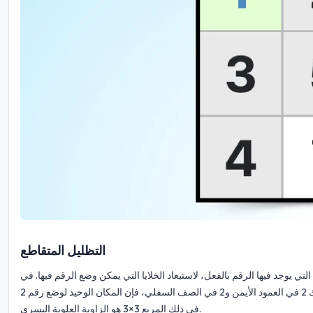
التظليل المتقاطع
ي يوجد فيها الرقم بالفعل، لاستبعاد الخلايا التي يمكن وضع الرقم فيها. في
المثال أدناه، قمنا بعزل المربع 3×3 في اليسار-الوسط واخترنا الرقم 2. بما أن هناك 2 في العمود الأيمن و2 في الصف السفلي، فإن المكان الوحيد لوضع رقم 2
في ذلك المربع 3×3 هو الزاوية العلوية اليسرى.