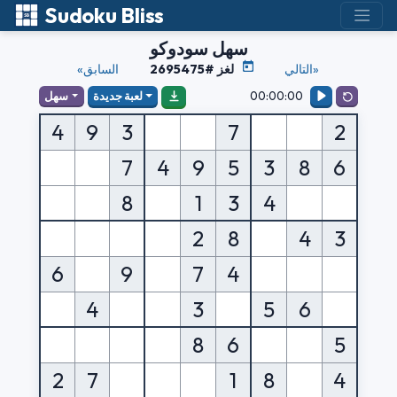
Sudoku Bliss
سهل سودوكو
التالي»
لغز #2695475
«السابق
00:00:00
لعبة جديدة
سهل
4
9
3
7
2
7
4
9
5
3
8
6
8
1
3
4
2
8
4
3
6
9
7
4
4
3
5
6
8
6
5
2
7
1
8
4