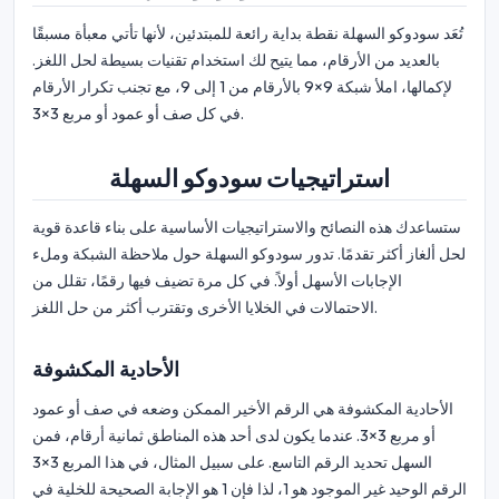
تُعَد سودوكو السهلة نقطة بداية رائعة للمبتدئين، لأنها تأتي معبأة مسبقًا
بالعديد من الأرقام، مما يتيح لك استخدام تقنيات بسيطة لحل اللغز.
لإكمالها، املأ شبكة 9×9 بالأرقام من 1 إلى 9، مع تجنب تكرار الأرقام
في كل صف أو عمود أو مربع 3×3.
استراتيجيات سودوكو السهلة
ستساعدك هذه النصائح والاستراتيجيات الأساسية على بناء قاعدة قوية
لحل ألغاز أكثر تقدمًا. تدور سودوكو السهلة حول ملاحظة الشبكة وملء
الإجابات الأسهل أولاً. في كل مرة تضيف فيها رقمًا، تقلل من
الاحتمالات في الخلايا الأخرى وتقترب أكثر من حل اللغز.
الأحادية المكشوفة
الأحادية المكشوفة هي الرقم الأخير الممكن وضعه في صف أو عمود
أو مربع 3×3. عندما يكون لدى أحد هذه المناطق ثمانية أرقام، فمن
السهل تحديد الرقم التاسع. على سبيل المثال، في هذا المربع 3×3
الرقم الوحيد غير الموجود هو 1، لذا فإن 1 هو الإجابة الصحيحة للخلية في