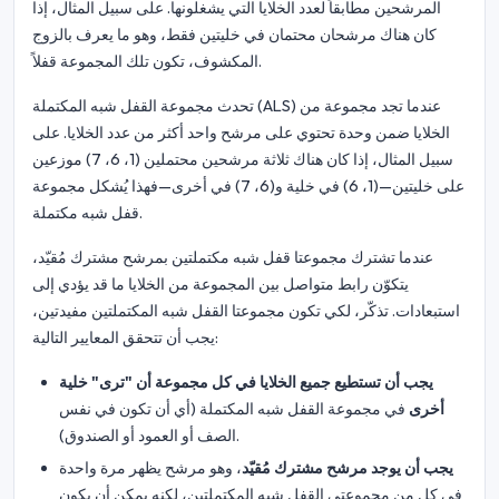
المرشحين مطابقاً لعدد الخلايا التي يشغلونها. على سبيل المثال، إذا
كان هناك مرشحان محتمان في خليتين فقط، وهو ما يعرف بالزوج
المكشوف، تكون تلك المجموعة قفلاً.
تحدث مجموعة القفل شبه المكتملة (ALS) عندما تجد مجموعة من
الخلايا ضمن وحدة تحتوي على مرشح واحد أكثر من عدد الخلايا. على
سبيل المثال، إذا كان هناك ثلاثة مرشحين محتملين (1، 6، 7) موزعين
على خليتين—(1، 6) في خلية و(6، 7) في أخرى—فهذا يُشكل مجموعة
قفل شبه مكتملة.
عندما تشترك مجموعتا قفل شبه مكتملتين بمرشح مشترك مُقيّد،
يتكوّن رابط متواصل بين المجموعة من الخلايا ما قد يؤدي إلى
استبعادات. تذكّر، لكي تكون مجموعتا القفل شبه المكتملتين مفيدتين،
يجب أن تتحقق المعايير التالية:
يجب أن تستطيع جميع الخلايا في كل مجموعة أن "ترى" خلية
أخرى
في مجموعة القفل شبه المكتملة (أي أن تكون في نفس
الصف أو العمود أو الصندوق).
يجب أن يوجد مرشح مشترك مُقيّد
، وهو مرشح يظهر مرة واحدة
في كل من مجموعتي القفل شبه المكتملتين، لكنه يمكن أن يكون