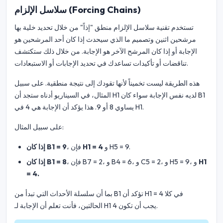
سلاسل الإلزام (Forcing Chains)
تستخدم تقنية سلاسل الإلزام منطق "إذاً" من خلال تحديد خلية بها
مرشحين اثنين وتصميم ما الذي سيحدث إذا كان أحد المرشحين هو
الإجابة أو إذا كان المرشح الآخر هو الإجابة. من خلال ذلك ستكتشف
تناقضات أو تأكيدات تساعدك في تحديد الإجابات أو الاستبعادات.
هذه الطريقة ليست تخميناً لأنها تقودك إلى نتيجة منطقية. على سبيل
المثال، في السيناريو أدناه ستجد أن H1 لديه نفس الإجابة سواء كان B1
يساوي 8 أو 9. هذا يؤكد أن الإجابة هي 4 في H1.
على سبيل المثال:
و H5 = 9.
H1 = 4
، فإن
إذا كان B1 = 9
H1
، فإن B7 = 2، و B4 = 6، و C5 = 2، و H5 = 9، و
إذا كان B1 = 8
= 4.
بما أن سلسلة الأحداث التي تبدأ من B1 تؤكد أن H1 = 4 في كلا
الحالتين، فأنت تعلم أن الإجابة لـ H1 يجب أن تكون 4.