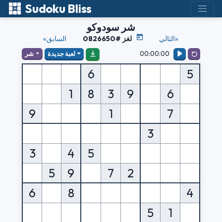
Sudoku Bliss
شر سودوكو
التالي»
لغز #0826650
«السابق
00:00:00
لعبة جديدة
شر
6
5
1
8
3
9
6
9
1
7
3
3
4
5
5
9
7
2
6
8
4
5
1