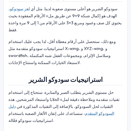
سودوكو الشرير هو أعلى مستوى صعوبة لدينا. مثل أي
لغز سودوكو
،
الهدف هو إكمال شبكة 9×9 عن طريق ملء الأرقام المفقودة بحيث
يحتوي كل صف وعمود ومربع 3×3 على الأرقام من 1 إلى 9 مرة واحدة
فقط.
ومع ذلك، ستحصل على أرقام معطاة أقل، لذا يجب عليك استخدام
استراتيجيات سودوكو متقدمة مثل X-wing، و XYZ-wing، و
swordfish، وسلاسل الإلزام، ومجموعات القفل شبه المكتملة
لاستبعاد الخيارات الممكنة واستنتاج الإجابات.
استراتيجيات سودوكو الشرير
حل مستوى الشرير يتطلب الصبر والمثابرة. ستحتاج إلى استخدام
تقنيات متقدمة وملاحظة دقيقة لملء الخلايا واستبعاد المرشحين. هذه
التقنيات لحل السودوكو، بالإضافة إلى التقنيات المذكورة في
دليل
السودوكو المتقدم
، ستساعدك على إتقان الألغاز الصعبة باستخدام
استراتيجيات سودوكو فعّالة.