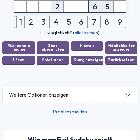
2
6
5
1
2
3
4
5
6
7
8
9
Möglichkeit?
(
alle löschen
)
Weitere Optionen anzeigen
Problem melden
Wie man Evil Sudoku spielt