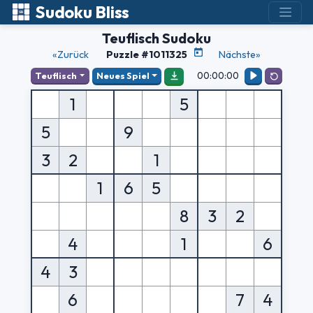
Sudoku Bliss
Teuflisch Sudoku
«Zurück
Puzzle #1011325
Nächste»
00:00:00
Teuflisch
Neues Spiel
1
5
5
9
3
2
1
1
6
5
8
3
2
4
1
6
4
3
6
7
4