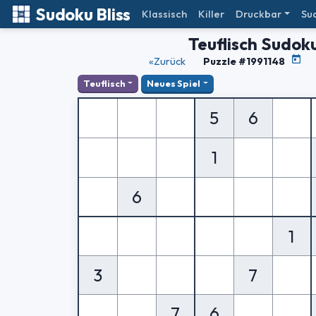
Sudoku Bliss
Klassisch
Killer
Druckbar
Su
Teuflisch Sudok
«Zurück
Puzzle #1991148
Teuflisch
Neues Spiel
5
6
1
6
1
3
7
7
6