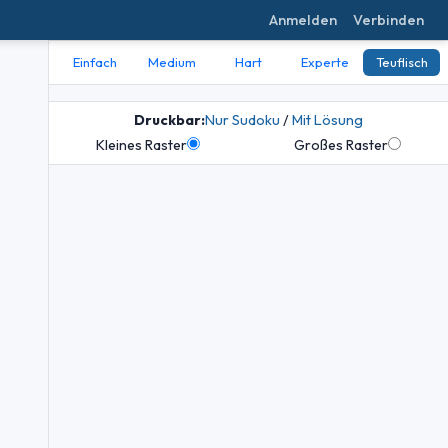
Anmelden
Verbinden
Einfach
Medium
Hart
Experte
Teuflisch
Druckbar:
Nur Sudoku
/
Mit Lösung
Kleines Raster
Großes Raster