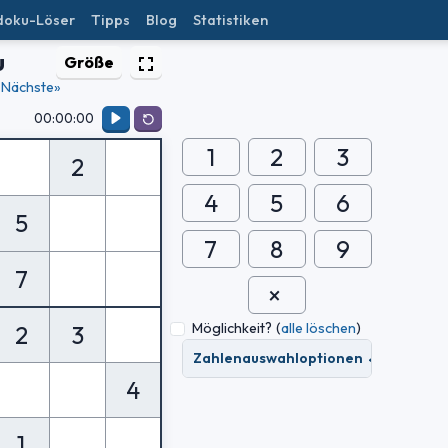
doku-Löser
Tipps
Blog
Statistiken
u
Größe
Nächste»
00:00:00
1
2
3
2
4
5
6
5
7
8
9
7
Möglichkeit?
(
alle löschen
)
2
3
Zahlenauswahloptionen
4
1