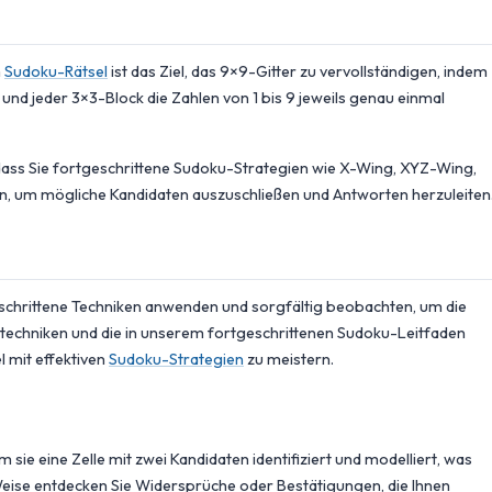
m
Sudoku-Rätsel
ist das Ziel, das 9×9-Gitter zu vervollständigen, indem
e und jeder 3×3-Block die Zahlen von 1 bis 9 jeweils genau einmal
odass Sie fortgeschrittene Sudoku-Strategien wie X-Wing, XYZ-Wing,
n, um mögliche Kandidaten auszuschließen und Antworten herzuleiten
eschrittene Techniken anwenden und sorgfältig beobachten, um die
stechniken und die in unserem fortgeschrittenen Sudoku-Leitfaden
l mit effektiven
Sudoku-Strategien
zu meistern.
ie eine Zelle mit zwei Kandidaten identifiziert und modelliert, was
e Weise entdecken Sie Widersprüche oder Bestätigungen, die Ihnen