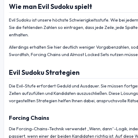
Wie man Evil Sudoku spielt
Evil Sudoku ist unsere höchste Schwierigkeitsstufe. Wie bei jede
Sie die fehlenden Zahlen so eintragen, dass jede Zeile, jede Spalt
enthalten.
Allerdings erhalten Sie hier deutlich weniger Vorgabenzahlen, s
Swordfish, Forcing Chains und Almost Locked Sets nutzen müsse
Evil Sudoku Strategien
Die Evil-Stufe erfordert Geduld und Ausdauer. Sie müssen fortg
Zellen aufzufüllen und Kandidaten auszuschließen. Diese Lösung
vorgestellten Strategien helfen Ihnen dabei, anspruchsvolle Rätse
Forcing Chains
Die Forcing-Chains-Technik verwendet „Wenn, dann“-Logik, indem s
passiert, wenn einer der beiden Kandidaten richtig ist. Auf dies