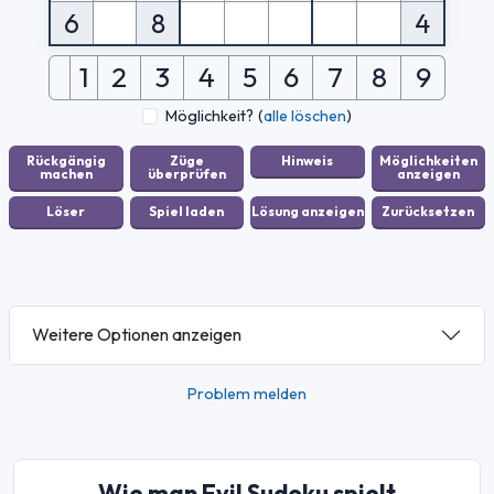
6
8
4
1
2
3
4
5
6
7
8
9
Möglichkeit?
(
alle löschen
)
Weitere Optionen anzeigen
Problem melden
Wie man Evil Sudoku spielt