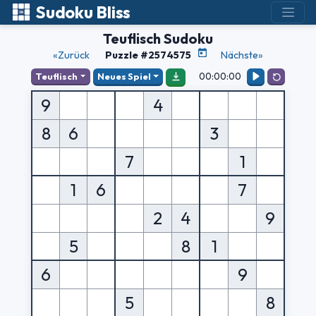
Sudoku Bliss
Teuflisch Sudoku
«Zurück
Puzzle #2574575
Nächste»
00:00:00
Teuflisch
Neues Spiel
9
4
8
6
3
7
1
1
6
7
2
4
9
5
8
1
6
9
5
8