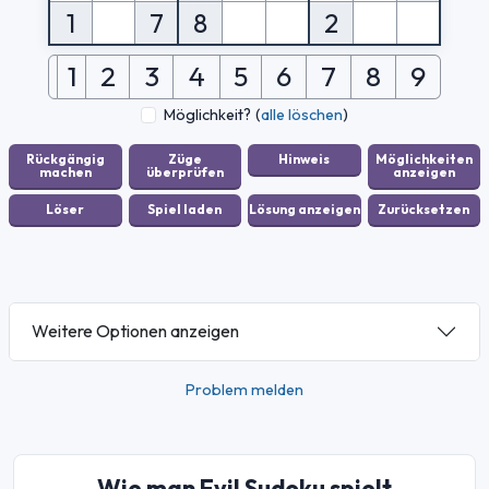
1
7
8
2
1
2
3
4
5
6
7
8
9
Möglichkeit?
(
alle löschen
)
Weitere Optionen anzeigen
Problem melden
Wie man Evil Sudoku spielt