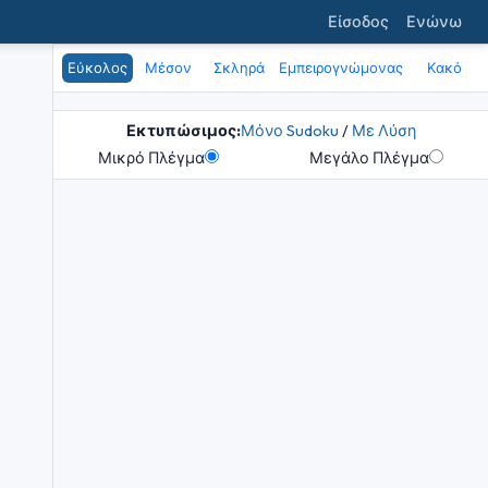
Είσοδος
Ενώνω
Εύκολος
Μέσον
Σκληρά
Εμπειρογνώμονας
Κακό
Εκτυπώσιμος:
Μόνο Sudoku
/
Με Λύση
Μικρό Πλέγμα
Μεγάλο Πλέγμα