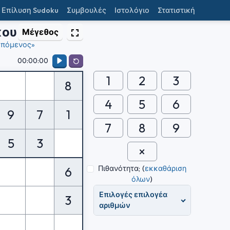
Επίλυση Sudoku
Συμβουλές
Ιστολόγιο
Στατιστική
κου
Μέγεθος
πόμενος»
00:00:00
1
2
3
8
4
5
6
9
7
1
7
8
9
5
3
Πιθανότητα;
(
εκκαθάριση
6
όλων
)
Επιλογές επιλογέα
3
αριθμών