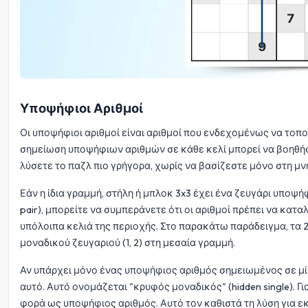
Υποψήφιοι Αριθμοί
Οι υποψήφιοι αριθμοί είναι αριθμοί που ενδεχομένως να τοπο
σημείωση υποψήφιων αριθμών σε κάθε κελί μπορεί να βοηθήσε
λύσετε το παζλ πιο γρήγορα, χωρίς να βασίζεστε μόνο στη μν
Εάν η ίδια γραμμή, στήλη ή μπλοκ 3x3 έχει ένα ζευγάρι υποψή
pair), μπορείτε να συμπεράνετε ότι οι αριθμοί πρέπει να κατ
υπόλοιπα κελιά της περιοχής. Στο παρακάτω παράδειγμα, τα 
μοναδικού ζευγαριού (1, 2) στη μεσαία γραμμή.
Αν υπάρχει μόνο ένας υποψήφιος αριθμός σημειωμένος σε μία 
αυτό. Αυτό ονομάζεται "κρυφός μοναδικός" (hidden single). Γ
φορά ως υποψήφιος αριθμός. Αυτό τον καθιστά τη λύση για εκε