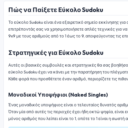
Πώς να Παίξετε Εύκολο Sudoku
Το εύκολο Sudoku είναι ένα εξαιρετικό σημείο εκκίνησης για
επιτρέποντάς σας να χρησιμοποιήσετε απλές τεχνικές για να
9x9 με τους αριθμούς από το 1 έως το 9, αποφεύγοντας τις ε
Στρατηγικές για Εύκολο Sudoku
Αυτές οι βασικές συμβουλές και στρατηγικές θα σας βοηθήσο
εύκολο Sudoku έχει να κάνει με την παρατήρηση του πλέγμ
Κάθε φορά που προσθέτετε έναν αριθμό, περιορίζετε τις πιθαν
Μοναδικοί Υποψήφιοι (Naked Singles)
Ένας μοναδικός υποψήφιος είναι ο τελευταίος δυνατός αριθμό
Όταν μία από αυτές τις περιοχές έχει ήδη οκτώ ψηφία, είναι ε
μόνος αριθμός που λείπει είναι το 1, οπότε το 1 είναι η σωστή