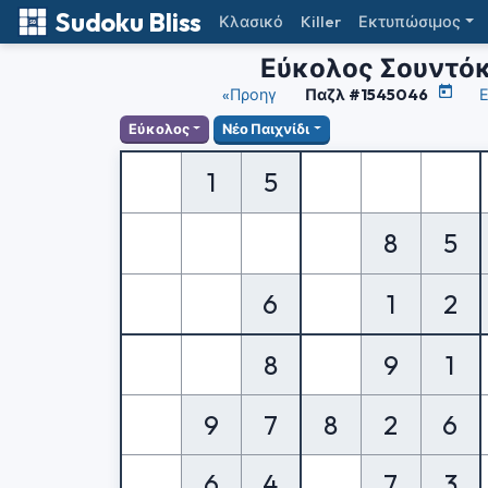
Sudoku Bliss
Κλασικό
Killer
Εκτυπώσιμος
Εύκολος Σουντό
«Προηγ
Παζλ #1545046
Ε
Εύκολος
Νέο Παιχνίδι
1
5
8
5
6
1
2
8
9
1
9
7
8
2
6
6
4
7
3