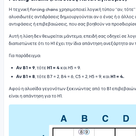
Η τεχνική forcing chains χρησιμοποιεί λογική τύπου “αν, τότ
αλυσιδωτές αντιδράσεις δημιουργούνται αν ο ένας ή ο άλλος 
αντιφάσεις ή επιβεβαιώσεις, που σας βοηθούν να προσδιορίσ
Αυτή η λύση δεν θεωρείται μάντεμα, επειδή σας οδηγεί σε λο
διαπιστώνετε ότι το H1 έχει την ίδια απάντηση ανεξάρτητα αν το 
Για παράδειγμα:
Αν B1 = 9
, τότε
H1 = 4
και H5 = 9.
Αν B1 = 8
, τότε B7 = 2, B4 = 6, C5 = 2, H5 = 9, και
H1 = 4.
Αφού η αλυσίδα γεγονότων ξεκινώντας από το B1 επιβεβαιώνει 
είναι η απάντηση για το H1.