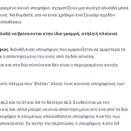
ρισμένο κοινό υποψήφιο, σχηματίζουν μια συνεχή αλυσίδα μέσα
ούς. Να θυμάστε, για να είναι χρήσιμο ένα ζευγάρι σχεδόν
οϋποθέσεις:
λαδή να βρίσκονται στην ίδια γραμμή, στήλη ή πλαίσιο)
φιος
, δηλαδή ένας υποψήφιος που εμφανίζεται σε αμφότερα τα
ι η απάντηση μόνο του ενός από τα δύο σύνολα.
αι και στα δύο σύνολα και δεν είναι ο περιορισμένος κοινός
στο πλέγμα που “βλέπει” όλους τους κοινούς υποψηφίους των
LS και τα G1 και G6 το δεύτερο ALS. Συνδέονται με τον
 και G6, αλλά μπορεί να είναι απάντηση μόνο στο ένα από τα δύο
νό υποψήφιο 4, επομένως οποιοσδήποτε υποψήφιος 4 εκτός των
 αποκλειστεί. Σε αυτήν την περίπτωση, ο υποψήφιος 4 στο G3