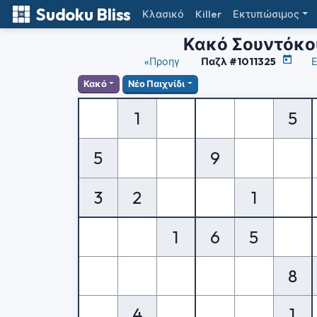
Sudoku Bliss
Κλασικό
Killer
Εκτυπώσιμος
Κακό Σουντόκο
«Προηγ
Παζλ #1011325
Ε
Κακό
Νέο Παιχνίδι
1
5
5
9
3
2
1
1
6
5
8
4
1