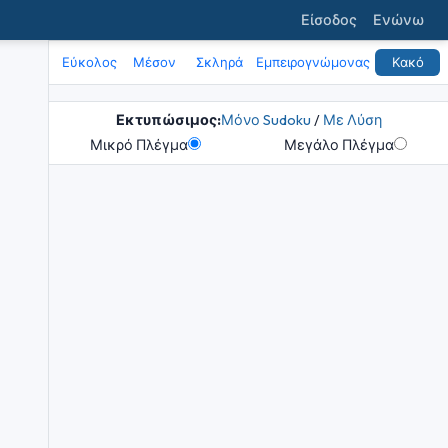
Είσοδος
Ενώνω
Εύκολος
Μέσον
Σκληρά
Εμπειρογνώμονας
Κακό
Εκτυπώσιμος:
Μόνο Sudoku
/
Με Λύση
Μικρό Πλέγμα
Μεγάλο Πλέγμα