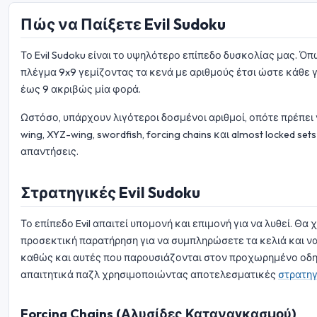
Πώς να Παίξετε Evil Sudoku
Το Evil Sudoku είναι το υψηλότερο επίπεδο δυσκολίας μας. Ό
πλέγμα 9x9 γεμίζοντας τα κενά με αριθμούς έτσι ώστε κάθε γ
έως 9 ακριβώς μία φορά.
Ωστόσο, υπάρχουν λιγότεροι δοσμένοι αριθμοί, οπότε πρέπε
wing, XYZ-wing, swordfish, forcing chains και almost locked 
απαντήσεις.
Στρατηγικές Evil Sudoku
Το επίπεδο Evil απαιτεί υπομονή και επιμονή για να λυθεί. Θ
προσεκτική παρατήρηση για να συμπληρώσετε τα κελιά και να
καθώς και αυτές που παρουσιάζονται στον προχωρημένο οδηγ
απαιτητικά παζλ χρησιμοποιώντας αποτελεσματικές
στρατηγ
Forcing Chains (Αλυσίδες Καταναγκασμού)