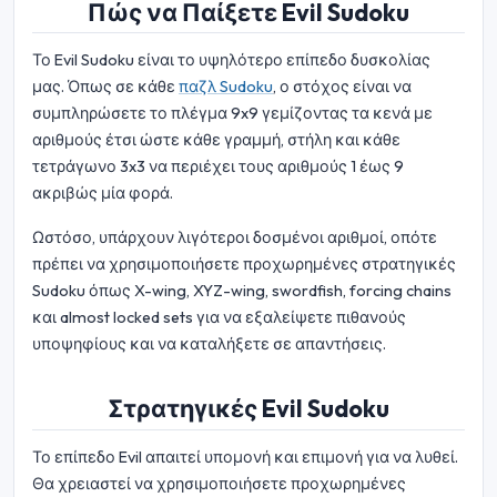
Πώς να Παίξετε Evil Sudoku
Το Evil Sudoku είναι το υψηλότερο επίπεδο δυσκολίας
μας. Όπως σε κάθε
παζλ Sudoku
, ο στόχος είναι να
συμπληρώσετε το πλέγμα 9x9 γεμίζοντας τα κενά με
αριθμούς έτσι ώστε κάθε γραμμή, στήλη και κάθε
τετράγωνο 3x3 να περιέχει τους αριθμούς 1 έως 9
ακριβώς μία φορά.
Ωστόσο, υπάρχουν λιγότεροι δοσμένοι αριθμοί, οπότε
πρέπει να χρησιμοποιήσετε προχωρημένες στρατηγικές
Sudoku όπως X-wing, XYZ-wing, swordfish, forcing chains
και almost locked sets για να εξαλείψετε πιθανούς
υποψηφίους και να καταλήξετε σε απαντήσεις.
Στρατηγικές Evil Sudoku
Το επίπεδο Evil απαιτεί υπομονή και επιμονή για να λυθεί.
Θα χρειαστεί να χρησιμοποιήσετε προχωρημένες