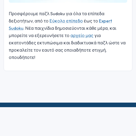
Προσφέρουμε παζλ Sudoku για όλα τα επίπεδα
δεξιοτήτων, από το
Εύκολο επίπεδο
έως το
Expert
Sudoku
. Νέα παιχνίδια δημοσιεύονται κάθε μέρα, και
μπορείτε να εξερευνήσετε το
αρχείο μας
για
εκατοντάδες εκτυπώσιμα και διαδικτυακά παζλ ώστε να
προκαλείτε τον εαυτό σας οποιαδήποτε στιγμή,
οπουδήποτε!
© 2026 Sudoku Bliss. Με την επιφύλαξη παντός δικαιώματος.
Σχετικά με εμάς
|
Μυστικότητα
|
Όροι Χρήσης
|
Πολιτική για τα
cookie
|
Χάρτης ιστότοπου
|
Facebook
|
Επικοινωνήστε μαζί μας
Do Not Sell My Info