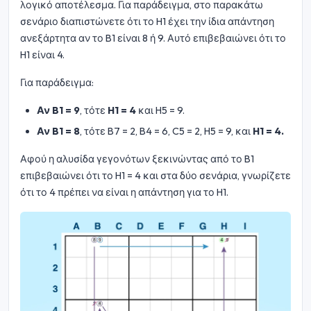
λογικό αποτέλεσμα. Για παράδειγμα, στο παρακάτω
σενάριο διαπιστώνετε ότι το H1 έχει την ίδια απάντηση
ανεξάρτητα αν το B1 είναι 8 ή 9. Αυτό επιβεβαιώνει ότι το
H1 είναι 4.
Για παράδειγμα:
Αν B1 = 9
, τότε
H1 = 4
και H5 = 9.
Αν B1 = 8
, τότε B7 = 2, B4 = 6, C5 = 2, H5 = 9, και
H1 = 4.
Αφού η αλυσίδα γεγονότων ξεκινώντας από το B1
επιβεβαιώνει ότι το H1 = 4 και στα δύο σενάρια, γνωρίζετε
ότι το 4 πρέπει να είναι η απάντηση για το H1.