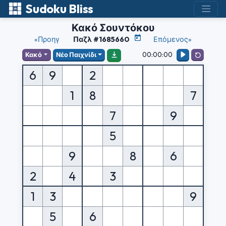
Sudoku Bliss
Κακό Σουντόκου
«Προηγ
Παζλ #1685660
Επόμενος»
00:00:00
Κακό
Νέο Παιχνίδι
6
9
2
1
8
7
7
9
5
9
8
6
2
4
3
1
3
9
5
6