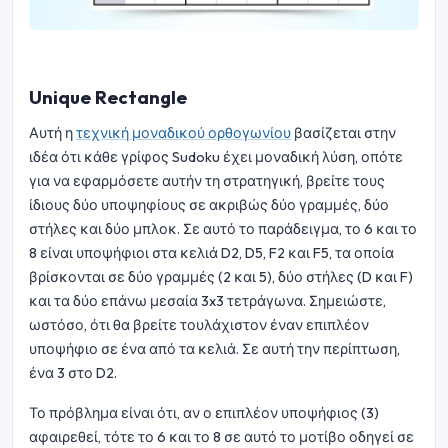
Unique Rectangle
Αυτή η
τεχνική μοναδικού ορθογωνίου
βασίζεται στην
ιδέα ότι κάθε γρίφος Sudoku έχει μοναδική λύση, οπότε
για να εφαρμόσετε αυτήν τη στρατηγική, βρείτε τους
ίδιους δύο υποψηφίους σε ακριβώς δύο γραμμές, δύο
στήλες και δύο μπλοκ. Σε αυτό το παράδειγμα, το 6 και το
8 είναι υποψήφιοι στα κελιά D2, D5, F2 και F5, τα οποία
βρίσκονται σε δύο γραμμές (2 και 5), δύο στήλες (D και F)
και τα δύο επάνω μεσαία 3x3 τετράγωνα. Σημειώστε,
ωστόσο, ότι θα βρείτε τουλάχιστον έναν επιπλέον
υποψήφιο σε ένα από τα κελιά. Σε αυτή την περίπτωση,
ένα 3 στο D2.
Το πρόβλημα είναι ότι, αν ο επιπλέον υποψήφιος (3)
αφαιρεθεί, τότε το 6 και το 8 σε αυτό το μοτίβο οδηγεί σε