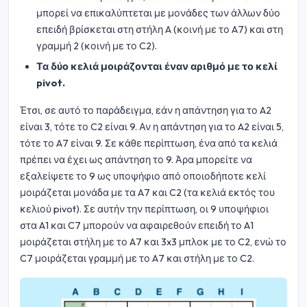
μπορεί να επικαλύπτεται με μονάδες των άλλων δύο
επειδή βρίσκεται στη στήλη A (κοινή με το A7) και στη
γραμμή 2 (κοινή με το C2).
Τα δύο κελιά μοιράζονται έναν αριθμό με το κελί
pivot.
Έτσι, σε αυτό το παράδειγμα, εάν η απάντηση για το A2
είναι 3, τότε το C2 είναι 9. Αν η απάντηση για το A2 είναι 5,
τότε το A7 είναι 9. Σε κάθε περίπτωση, ένα από τα κελιά
πρέπει να έχει ως απάντηση το 9. Άρα μπορείτε να
εξαλείψετε το 9 ως υποψήφιο από οποιοδήποτε κελί
μοιράζεται μονάδα με τα A7 και C2 (τα κελιά εκτός του
κελιού pivot). Σε αυτήν την περίπτωση, οι 9 υποψήφιοι
στα A1 και C7 μπορούν να αφαιρεθούν επειδή το A1
μοιράζεται στήλη με το A7 και 3x3 μπλοκ με το C2, ενώ το
C7 μοιράζεται γραμμή με το A7 και στήλη με το C2.