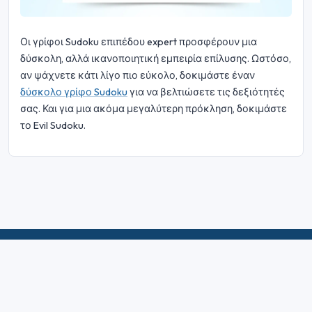
Οι γρίφοι Sudoku επιπέδου expert προσφέρουν μια
δύσκολη, αλλά ικανοποιητική εμπειρία επίλυσης. Ωστόσο,
αν ψάχνετε κάτι λίγο πιο εύκολο, δοκιμάστε έναν
δύσκολο γρίφο Sudoku
για να βελτιώσετε τις δεξιότητές
σας. Και για μια ακόμα μεγαλύτερη πρόκληση, δοκιμάστε
το Evil Sudoku.
© 2026 Sudoku Bliss. Με την επιφύλαξη παντός δικαιώματος.
Σχετικά με εμάς
|
Μυστικότητα
|
Όροι Χρήσης
|
Πολιτική για τα
cookie
|
Χάρτης ιστότοπου
|
Facebook
|
Επικοινωνήστε μαζί μας
Do Not Sell My Info