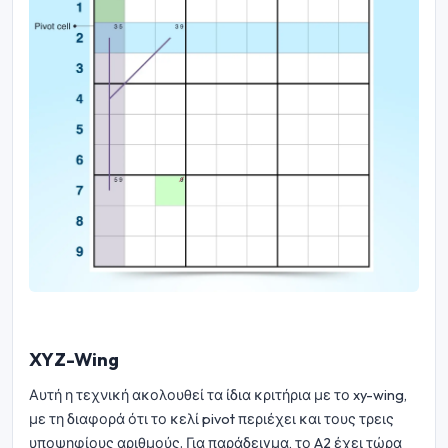
XYZ-Wing
Αυτή η τεχνική ακολουθεί τα ίδια κριτήρια με το xy-wing,
με τη διαφορά ότι το κελί pivot περιέχει και τους τρεις
υποψηφίους αριθμούς. Για παράδειγμα, το A2 έχει τώρα