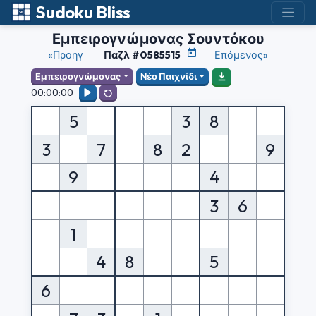
Sudoku Bliss
Εμπειρογνώμονας Σουντόκου
«Προηγ
Παζλ #0585515
Επόμενος»
Εμπειρογνώμονας
Νέο Παιχνίδι
00:00:00
5
3
8
3
7
8
2
9
9
4
3
6
1
4
8
5
6