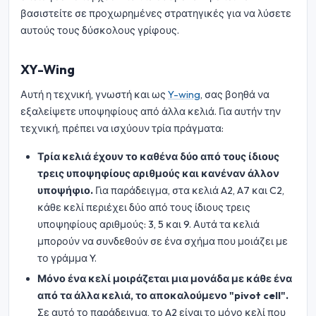
βασιστείτε σε προχωρημένες στρατηγικές για να λύσετε
αυτούς τους δύσκολους γρίφους.
XY-Wing
Αυτή η τεχνική, γνωστή και ως
Y-wing
, σας βοηθά να
εξαλείψετε υποψηφίους από άλλα κελιά. Για αυτήν την
τεχνική, πρέπει να ισχύουν τρία πράγματα:
Τρία κελιά έχουν το καθένα δύο από τους ίδιους
τρεις υποψηφίους αριθμούς και κανέναν άλλον
υποψήφιο.
Για παράδειγμα, στα κελιά A2, A7 και C2,
κάθε κελί περιέχει δύο από τους ίδιους τρεις
υποψηφίους αριθμούς: 3, 5 και 9. Αυτά τα κελιά
μπορούν να συνδεθούν σε ένα σχήμα που μοιάζει με
το γράμμα Y.
Μόνο ένα κελί μοιράζεται μια μονάδα με κάθε ένα
από τα άλλα κελιά, το αποκαλούμενο "pivot cell".
Σε αυτό το παράδειγμα, το A2 είναι το μόνο κελί που