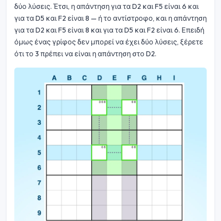
δύο λύσεις. Έτσι, η απάντηση για τα D2 και F5 είναι 6 και
για τα D5 και F2 είναι 8 — ή το αντίστροφο, και η απάντηση
για τα D2 και F5 είναι 8 και για τα D5 και F2 είναι 6. Επειδή
όμως ένας γρίφος δεν μπορεί να έχει δύο λύσεις, ξέρετε
ότι το 3 πρέπει να είναι η απάντηση στο D2.