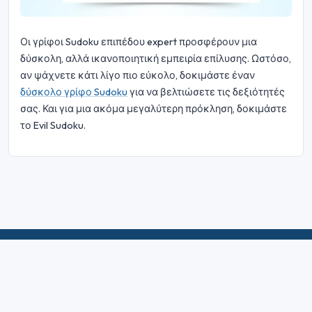
Οι γρίφοι Sudoku επιπέδου expert προσφέρουν μια
δύσκολη, αλλά ικανοποιητική εμπειρία επίλυσης. Ωστόσο,
αν ψάχνετε κάτι λίγο πιο εύκολο, δοκιμάστε έναν
δύσκολο γρίφο Sudoku
για να βελτιώσετε τις δεξιότητές
σας. Και για μια ακόμα μεγαλύτερη πρόκληση, δοκιμάστε
το Evil Sudoku.
© 2026 Sudoku Bliss. Με την επιφύλαξη παντός δικαιώματος.
Σχετικά με εμάς
|
Μυστικότητα
|
Όροι Χρήσης
|
Πολιτική για τα
cookie
|
Χάρτης ιστότοπου
|
Facebook
|
Επικοινωνήστε μαζί μας
Do Not Sell My Info