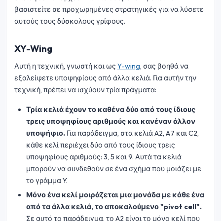
βασιστείτε σε προχωρημένες στρατηγικές για να λύσετε
αυτούς τους δύσκολους γρίφους.
XY-Wing
Αυτή η τεχνική, γνωστή και ως
Y-wing
, σας βοηθά να
εξαλείψετε υποψηφίους από άλλα κελιά. Για αυτήν την
τεχνική, πρέπει να ισχύουν τρία πράγματα:
Τρία κελιά έχουν το καθένα δύο από τους ίδιους
τρεις υποψηφίους αριθμούς και κανέναν άλλον
υποψήφιο.
Για παράδειγμα, στα κελιά A2, A7 και C2,
κάθε κελί περιέχει δύο από τους ίδιους τρεις
υποψηφίους αριθμούς: 3, 5 και 9. Αυτά τα κελιά
μπορούν να συνδεθούν σε ένα σχήμα που μοιάζει με
το γράμμα Y.
Μόνο ένα κελί μοιράζεται μια μονάδα με κάθε ένα
από τα άλλα κελιά, το αποκαλούμενο "pivot cell".
Σε αυτό το παράδειγμα, το A2 είναι το μόνο κελί που