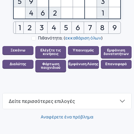
5
9
3
4
6
2
1
1
2
3
4
5
6
7
8
9
Πιθανότητα;
(
εκκαθάριση όλων
)
Δείτε περισσότερες επιλογές
Αναφέρετε ένα πρόβλημα