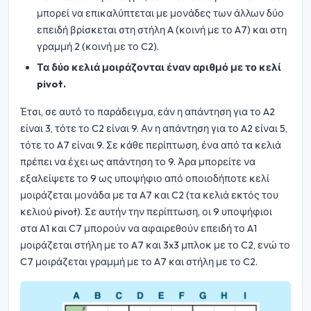
μπορεί να επικαλύπτεται με μονάδες των άλλων δύο
επειδή βρίσκεται στη στήλη A (κοινή με το A7) και στη
γραμμή 2 (κοινή με το C2).
Τα δύο κελιά μοιράζονται έναν αριθμό με το κελί
pivot.
Έτσι, σε αυτό το παράδειγμα, εάν η απάντηση για το A2
είναι 3, τότε το C2 είναι 9. Αν η απάντηση για το A2 είναι 5,
τότε το A7 είναι 9. Σε κάθε περίπτωση, ένα από τα κελιά
πρέπει να έχει ως απάντηση το 9. Άρα μπορείτε να
εξαλείψετε το 9 ως υποψήφιο από οποιοδήποτε κελί
μοιράζεται μονάδα με τα A7 και C2 (τα κελιά εκτός του
κελιού pivot). Σε αυτήν την περίπτωση, οι 9 υποψήφιοι
στα A1 και C7 μπορούν να αφαιρεθούν επειδή το A1
μοιράζεται στήλη με το A7 και 3x3 μπλοκ με το C2, ενώ το
C7 μοιράζεται γραμμή με το A7 και στήλη με το C2.