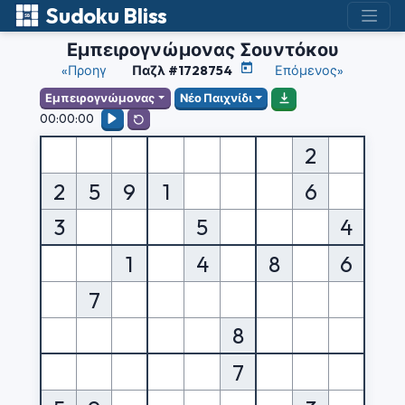
Sudoku Bliss
Εμπειρογνώμονας Σουντόκου
«Προηγ
Παζλ #1728754
Επόμενος»
Εμπειρογνώμονας
Νέο Παιχνίδι
00:00:00
2
2
5
9
1
6
3
5
4
1
4
8
6
7
8
7