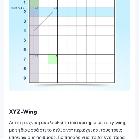
XYZ-Wing
Αυτή η τεχνική ακολουθεί τα ίδια κριτήρια με το xy-wing,
με τη διαφορά ότι το κελί pivot περιέχει και τους τρεις
υποψηφίους αριθμούς. Για παράδειγμα, το A2 έχει τώρα