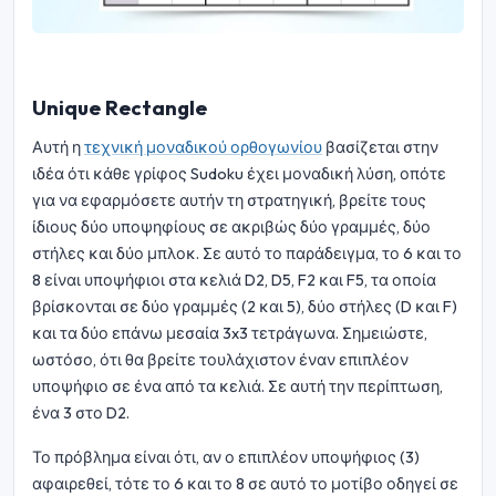
Unique Rectangle
Αυτή η
τεχνική μοναδικού ορθογωνίου
βασίζεται στην
ιδέα ότι κάθε γρίφος Sudoku έχει μοναδική λύση, οπότε
για να εφαρμόσετε αυτήν τη στρατηγική, βρείτε τους
ίδιους δύο υποψηφίους σε ακριβώς δύο γραμμές, δύο
στήλες και δύο μπλοκ. Σε αυτό το παράδειγμα, το 6 και το
8 είναι υποψήφιοι στα κελιά D2, D5, F2 και F5, τα οποία
βρίσκονται σε δύο γραμμές (2 και 5), δύο στήλες (D και F)
και τα δύο επάνω μεσαία 3x3 τετράγωνα. Σημειώστε,
ωστόσο, ότι θα βρείτε τουλάχιστον έναν επιπλέον
υποψήφιο σε ένα από τα κελιά. Σε αυτή την περίπτωση,
ένα 3 στο D2.
Το πρόβλημα είναι ότι, αν ο επιπλέον υποψήφιος (3)
αφαιρεθεί, τότε το 6 και το 8 σε αυτό το μοτίβο οδηγεί σε