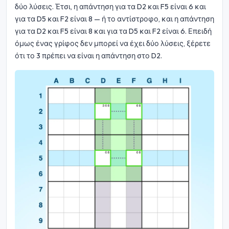
δύο λύσεις. Έτσι, η απάντηση για τα D2 και F5 είναι 6 και
για τα D5 και F2 είναι 8 — ή το αντίστροφο, και η απάντηση
για τα D2 και F5 είναι 8 και για τα D5 και F2 είναι 6. Επειδή
όμως ένας γρίφος δεν μπορεί να έχει δύο λύσεις, ξέρετε
ότι το 3 πρέπει να είναι η απάντηση στο D2.