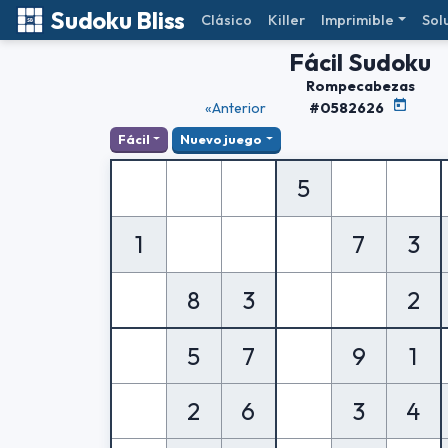
Sudoku Bliss
Clásico
Killer
Imprimible
Sol
Fácil Sudoku
Rompecabezas
«Anterior
#0582626
Fácil
Nuevo juego
5
1
7
3
8
3
2
5
7
9
1
2
6
3
4