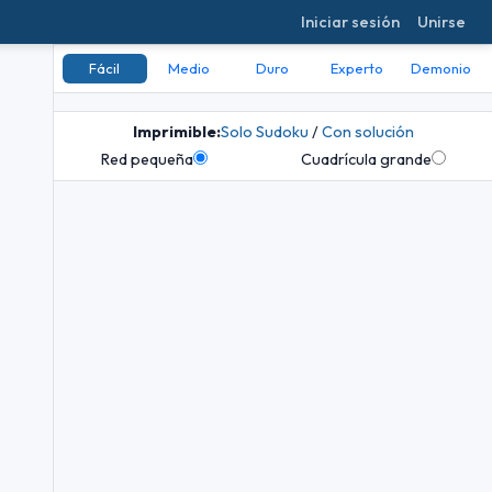
Iniciar sesión
Unirse
Fácil
Medio
Duro
Experto
Demonio
Imprimible:
Solo Sudoku
/
Con solución
Red pequeña
Cuadrícula grande