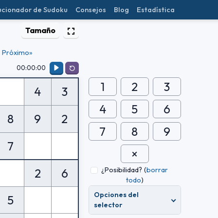
ucionador de Sudoku
Consejos
Blog
Estadística
Tamaño
Próximo»
00:00:00
1
2
3
4
3
4
5
6
8
9
2
7
8
9
7
¿Posibilidad?
(
borrar
2
6
todo
)
Opciones del
5
selector