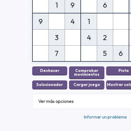
1
9
6
9
4
1
3
4
2
7
5
6
Ver más opciones
Informar un problema