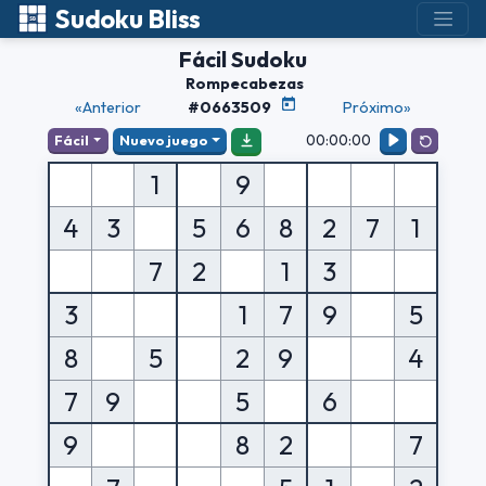
Sudoku Bliss
Fácil Sudoku
Rompecabezas
«Anterior
#0663509
Próximo»
00:00:00
Fácil
Nuevo juego
1
9
4
3
5
6
8
2
7
1
7
2
1
3
3
1
7
9
5
8
5
2
9
4
7
9
5
6
9
8
2
7