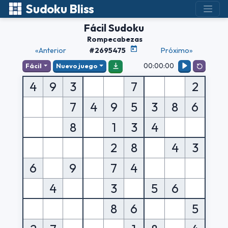
Sudoku Bliss
Fácil Sudoku
Rompecabezas
«Anterior
#2695475
Próximo»
00:00:00
Fácil
Nuevo juego
4
9
3
7
2
7
4
9
5
3
8
6
8
1
3
4
2
8
4
3
6
9
7
4
4
3
5
6
8
6
5