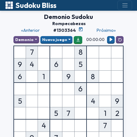
Sudoku Bliss
Demonio Sudoku
Rompecabezas
«Anterior
#1303364
Próximo»
00:00:00
Demonio
Nuevo juego
7
8
9
4
6
5
6
1
9
8
6
5
4
9
5
7
1
2
4
7