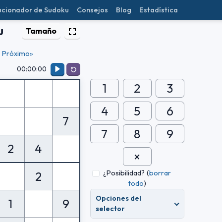
ucionador de Sudoku
Consejos
Blog
Estadística
u
Tamaño
Próximo»
00:00:00
1
2
3
4
5
6
7
7
8
9
2
4
¿Posibilidad?
(
borrar
2
todo
)
Opciones del
1
9
selector