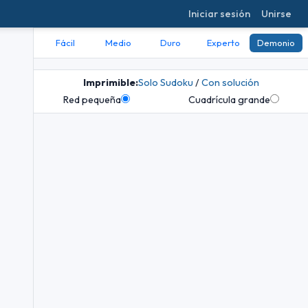
Iniciar sesión
Unirse
Fácil
Medio
Duro
Experto
Demonio
Imprimible:
Solo Sudoku
/
Con solución
Red pequeña
Cuadrícula grande