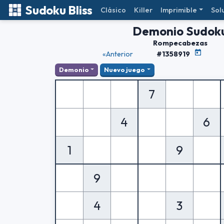
Sudoku Bliss
Clásico
Killer
Imprimible
Sol
Demonio Sudok
Rompecabezas
«Anterior
#1358919
Demonio
Nuevo juego
7
4
6
1
9
9
4
3