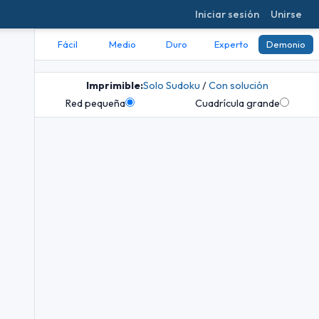
Iniciar sesión
Unirse
Fácil
Medio
Duro
Experto
Demonio
Imprimible:
Solo Sudoku
/
Con solución
Red pequeña
Cuadrícula grande