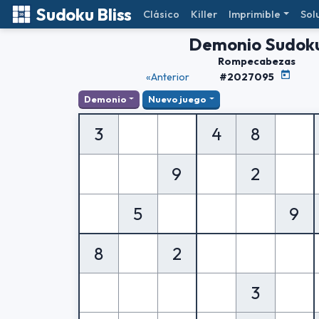
Sudoku Bliss
Clásico
Killer
Imprimible
Sol
Demonio Sudok
Rompecabezas
«Anterior
#2027095
Demonio
Nuevo juego
3
4
8
9
2
5
9
8
2
3