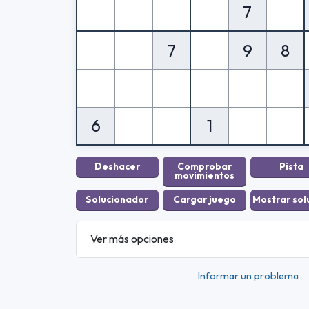
7
7
9
8
6
1
Ver más opciones
Informar un problema