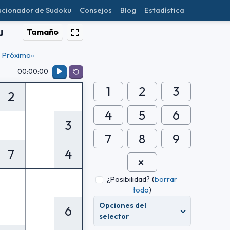
ucionador de Sudoku
Consejos
Blog
Estadística
u
Tamaño
Próximo»
00:00:00
1
2
3
2
4
5
6
3
7
8
9
7
4
¿Posibilidad?
(
borrar
todo
)
Opciones del
6
selector