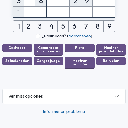
3
8
2
9
1
1
2
3
4
5
6
7
8
9
¿Posibilidad?
(
borrar todo
)
Ver más opciones
Informar un problema