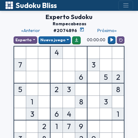
Sudoku Bliss
Experto Sudoku
Rompecabezas
«Anterior
#2074896
Próximo»
00:00:00
Experto
Nuevo juego
4
7
3
6
5
2
5
2
3
8
1
8
3
3
6
4
1
2
1
7
9