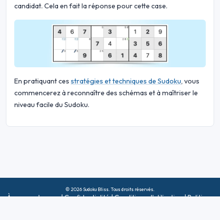
candidat. Cela en fait la réponse pour cette case.
En pratiquant ces
stratégies et techniques de Sudoku
, vous
commencerez à reconnaître des schémas et à maîtriser le
niveau facile du Sudoku.
© 2026 Sudoku Bliss. Tous droits réservés.
À propos de nous
|
Confidentialité
|
Conditions d'utilisation
|
Politique
relative aux cookies
|
Plan du site
|
Facebook
|
Contactez-nous