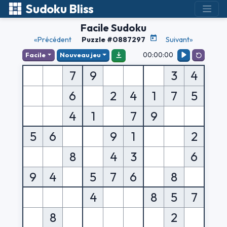
Sudoku Bliss
Facile Sudoku
«Précédent
Puzzle #0887297
Suivant»
00:00:00
Facile
Nouveau jeu
7
9
3
4
6
2
4
1
7
5
4
1
7
9
5
6
9
1
2
8
4
3
6
9
4
5
7
6
8
4
8
5
7
8
2