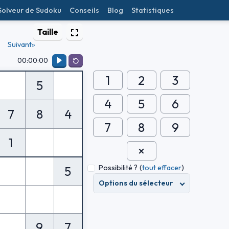
Solveur de Sudoku
Conseils
Blog
Statistiques
Taille
Suivant»
00:00:00
1
2
3
5
4
5
6
7
8
4
7
8
9
1
Possibilité ?
(
tout effacer
)
5
Options du sélecteur
9
7