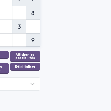
8
3
9