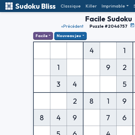
Sudoku Bliss
Classique
Killer
Imprimable
Facile Sudoku
«Précédent
Puzzle #2046757
Facile
Nouveau jeu
4
1
1
9
2
3
4
5
2
8
1
9
8
4
9
7
6
5
6
4