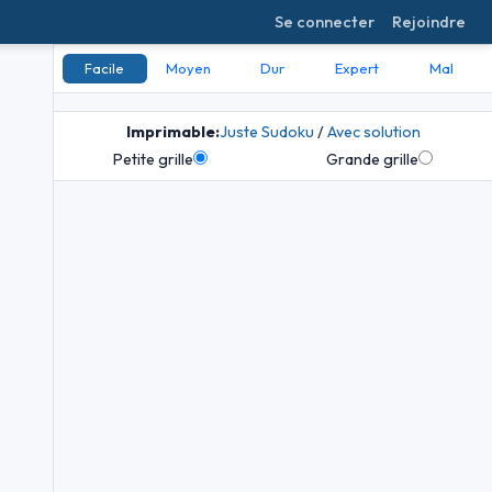
Se connecter
Rejoindre
Facile
Moyen
Dur
Expert
Mal
Imprimable:
Juste Sudoku
/
Avec solution
Petite grille
Grande grille