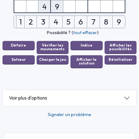
4
9
1
2
3
4
5
6
7
8
9
Possibilité ?
(
tout effacer
)
Voir plus d'options
Signaler un problème