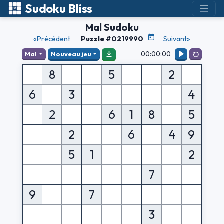
Sudoku Bliss
Mal Sudoku
«Précédent
Puzzle #0219990
Suivant»
00:00:00
Mal
Nouveau jeu
8
5
2
6
3
4
2
6
1
8
5
2
6
4
9
5
1
2
7
9
7
3