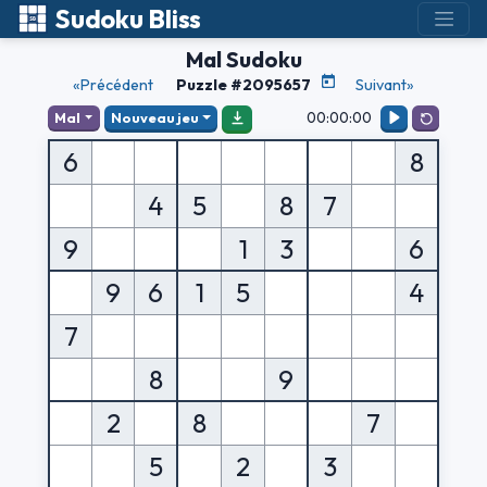
Sudoku Bliss
Mal Sudoku
«Précédent
Puzzle #2095657
Suivant»
00:00:00
Mal
Nouveau jeu
6
8
4
5
8
7
9
1
3
6
9
6
1
5
4
7
8
9
2
8
7
5
2
3