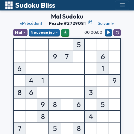
Sudoku Bliss
Mal Sudoku
«Précédent
Puzzle #2729081
Suivant»
00:00:00
Mal
Nouveau jeu
5
9
7
6
6
1
4
1
9
8
6
3
9
8
6
5
8
4
7
5
8