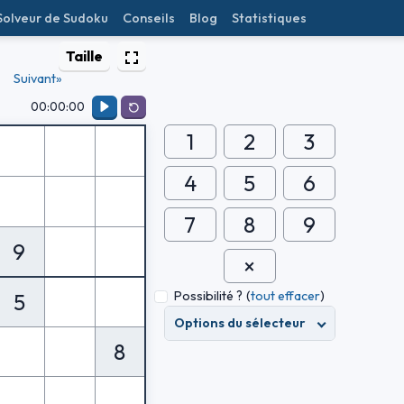
Solveur de Sudoku
Conseils
Blog
Statistiques
Taille
Suivant»
00:00:00
1
2
3
4
5
6
7
8
9
9
Possibilité ?
(
tout effacer
)
5
Options du sélecteur
8