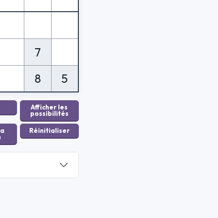
7
8
5