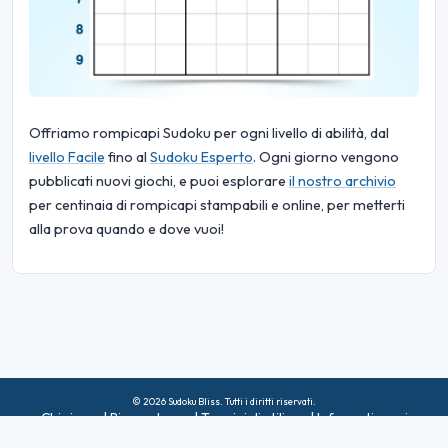
Offriamo rompicapi Sudoku per ogni livello di abilità, dal
livello Facile
fino al
Sudoku Esperto
. Ogni giorno vengono
pubblicati nuovi giochi, e puoi esplorare
il nostro archivio
per centinaia di rompicapi stampabili e online, per metterti
alla prova quando e dove vuoi!
© 2026 Sudoku Bliss. Tutti i diritti riservati.
Chi siamo
|
Riservatezza
|
Termini di utilizzo
|
Informativa sui
cookie
|
Mappa del sito
|
Facebook
|
Contattaci