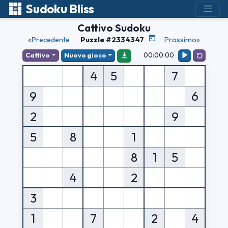
Sudoku Bliss
Cattivo Sudoku
«Precedente
Puzzle #2334347
Prossimo»
00:00:00
Cattivo
Nuovo gioco
4
5
7
9
6
2
9
5
8
1
8
1
5
4
2
3
1
7
2
4