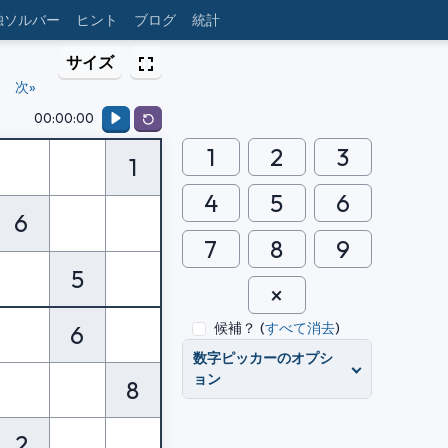
独ソルバー
ヒント
ブログ
統計
サイズ
次»
00:00:00
1
2
3
1
4
5
6
6
7
8
9
5
候補？
(
すべて消去
)
6
数字ピッカーのオプシ
ョン
8
2