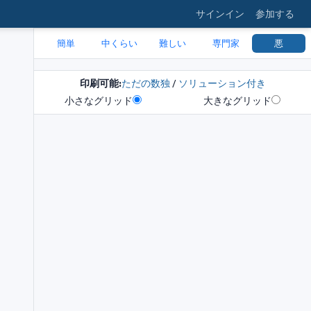
サインイン
参加する
簡単
中くらい
難しい
専門家
悪
印刷可能:
ただの数独
/
ソリューション付き
小さなグリッド
大きなグリッド