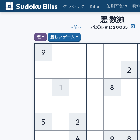
Sudoku Bliss
クラシック
Killer
印刷可能
数
悪 数独
«前へ
パズル #1320035
悪
新しいゲーム
9
2
1
8
5
2
4
9
8