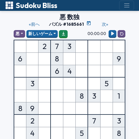
Sudoku Bliss
悪 数独
«前へ
パズル #1685661
次»
00:00:00
悪
新しいゲーム
2
7
3
6
8
9
6
4
3
5
8
3
1
8
9
2
7
3
4
5
8