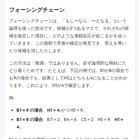
フォーシングチェーン
フォーシングチェーンは、「もし〜なら、〜となる」という
論理を使った技法です。候補が2つあるマスで、それぞれの候
補を仮定した場合に、どのような連鎖反応が起こるかを辿っ
ていきます。この過程で矛盾や確定が発見でき、答えを導い
たり候補を消したりします。
この方法は「推測」ではありません。必ず論理的な帰結にた
どり着くためです。たとえば、下記の例では、B1が8の場合で
も9の場合でも、結果としてH1はどちらも4になることがわか
ります。これにより、H1が4で確定します。
例:
B1 = 9 の場合
、
H1 = 4
かつ H5 = 9。
B1 = 8 の場合
、B7 = 2、B4 = 6、C5 = 2、H5 = 9、
H1 =
4
。