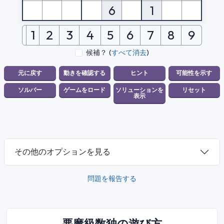
6
1
1
2
3
4
5
6
7
8
9
候補？
(
すべて消去
)
その他のオプションを見る
問題を報告する
悪魔級数独の遊び方