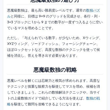
悪魔級数独は、最も高い難易度レベルです。通常の
数独パズ
ル
と同様に、目標は 9×9 のグリッドを完成させ、各行・列・
3×3 ブロックに 1 から 9 までの数字が一度ずつ入るように空い
ているマスを埋めることです。
ただし、「与えられている数字」が少ないため、Xウィング、
XYZウィング、ソードフィッシュ、フォーシングチェーン、
ほぼロックセットなど、高度な数独のテクニックを使って候
補を消去し、答えを導き出す必要があります。
悪魔級数独の戦略
悪魔レベルを解くには忍耐力と根気が求められます。高度な
テクニックと慎重な観察力を駆使してマスを埋め、候補を消
していきましょう。これらの数独解法テクニックや、当サイ
トの上級数独ガイドで紹介している方法を使えば、
数独の戦
略
を駆使して難問を攻略できるようになります。