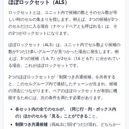
ほぼロックセット（ALS）
ロックセットとは、ユニット内で候補の数とそのセル数が等
しい時のセルの集まりを指します。例えば、2つの候補が2つ
のセルだけに入る場合（ナケッドペアとも呼ばれる）は、そ
の2つがロックセットになります。
ほぼロックセット（ALS）は、ユニット内でセル数より候補の
数が1つだけ多いグループが見つかった場合に発生します。例
えば、3つの候補（1, 6, 7）が2セル（1,6 と 6,7）に分かれてい
る場合、これがほぼロックセットです。
2つのほぼロックセットが「制限つき共通候補」を共有する
と、このセルグループ内で連続したチェーンが生まれ、候補
の消去につながります。ペアのほぼロックセットが有効に機
能するためには、次の条件を満たす必要があります。
各セット内の全てのセルが、（同じ行・列・ボックス内
の）ほかのセルを「見る」ことができる
こと。
制限つき共通候補
（両ALSに1回ずつだけ現れ、どちらか一