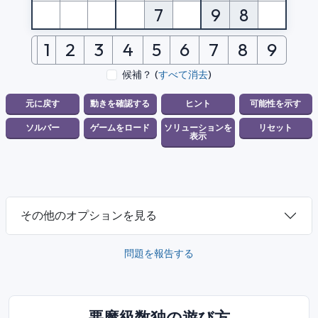
7
9
8
1
2
3
4
5
6
7
8
9
候補？
(
すべて消去
)
その他のオプションを見る
問題を報告する
悪魔級数独の遊び方