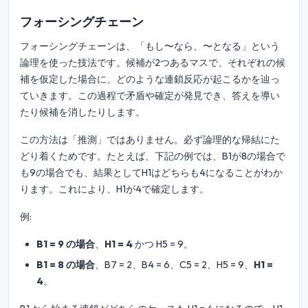
フォーシングチェーン
フォーシングチェーンは、「もし〜なら、〜となる」という
論理を使った技法です。候補が2つあるマスで、それぞれの候
補を仮定した場合に、どのような連鎖反応が起こるかを辿っ
ていきます。この過程で矛盾や確定が発見でき、答えを導い
たり候補を消したりします。
この方法は「推測」ではありません。必ず論理的な帰結にた
どり着くためです。たとえば、下記の例では、B1が8の場合で
も9の場合でも、結果としてH1はどちらも4になることがわか
ります。これにより、H1が4で確定します。
例:
B1 = 9 の場合
、
H1 = 4
かつ H5 = 9。
B1 = 8 の場合
、B7 = 2、B4 = 6、C5 = 2、H5 = 9、
H1 =
4
。