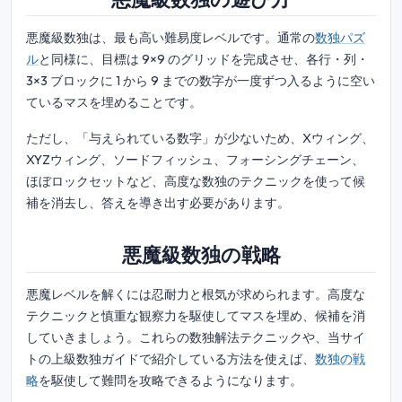
悪魔級数独は、最も高い難易度レベルです。通常の
数独パズ
ル
と同様に、目標は 9×9 のグリッドを完成させ、各行・列・
3×3 ブロックに 1 から 9 までの数字が一度ずつ入るように空い
ているマスを埋めることです。
ただし、「与えられている数字」が少ないため、Xウィング、
XYZウィング、ソードフィッシュ、フォーシングチェーン、
ほぼロックセットなど、高度な数独のテクニックを使って候
補を消去し、答えを導き出す必要があります。
悪魔級数独の戦略
悪魔レベルを解くには忍耐力と根気が求められます。高度な
テクニックと慎重な観察力を駆使してマスを埋め、候補を消
していきましょう。これらの数独解法テクニックや、当サイ
トの上級数独ガイドで紹介している方法を使えば、
数独の戦
略
を駆使して難問を攻略できるようになります。