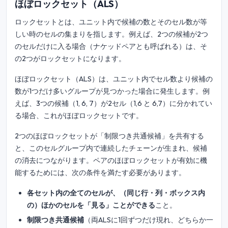
ほぼロックセット（ALS）
ロックセットとは、ユニット内で候補の数とそのセル数が等
しい時のセルの集まりを指します。例えば、2つの候補が2つ
のセルだけに入る場合（ナケッドペアとも呼ばれる）は、そ
の2つがロックセットになります。
ほぼロックセット（ALS）は、ユニット内でセル数より候補の
数が1つだけ多いグループが見つかった場合に発生します。例
えば、3つの候補（1, 6, 7）が2セル（1,6 と 6,7）に分かれてい
る場合、これがほぼロックセットです。
2つのほぼロックセットが「制限つき共通候補」を共有する
と、このセルグループ内で連続したチェーンが生まれ、候補
の消去につながります。ペアのほぼロックセットが有効に機
能するためには、次の条件を満たす必要があります。
各セット内の全てのセルが、（同じ行・列・ボックス内
の）ほかのセルを「見る」ことができる
こと。
制限つき共通候補
（両ALSに1回ずつだけ現れ、どちらか一