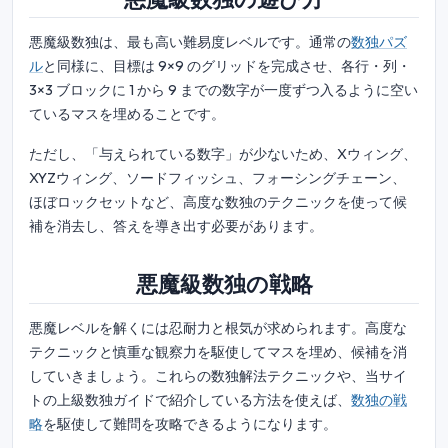
悪魔級数独は、最も高い難易度レベルです。通常の
数独パズ
ル
と同様に、目標は 9×9 のグリッドを完成させ、各行・列・
3×3 ブロックに 1 から 9 までの数字が一度ずつ入るように空い
ているマスを埋めることです。
ただし、「与えられている数字」が少ないため、Xウィング、
XYZウィング、ソードフィッシュ、フォーシングチェーン、
ほぼロックセットなど、高度な数独のテクニックを使って候
補を消去し、答えを導き出す必要があります。
悪魔級数独の戦略
悪魔レベルを解くには忍耐力と根気が求められます。高度な
テクニックと慎重な観察力を駆使してマスを埋め、候補を消
していきましょう。これらの数独解法テクニックや、当サイ
トの上級数独ガイドで紹介している方法を使えば、
数独の戦
略
を駆使して難問を攻略できるようになります。