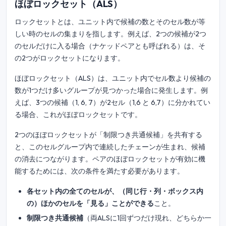
ほぼロックセット（ALS）
ロックセットとは、ユニット内で候補の数とそのセル数が等
しい時のセルの集まりを指します。例えば、2つの候補が2つ
のセルだけに入る場合（ナケッドペアとも呼ばれる）は、そ
の2つがロックセットになります。
ほぼロックセット（ALS）は、ユニット内でセル数より候補の
数が1つだけ多いグループが見つかった場合に発生します。例
えば、3つの候補（1, 6, 7）が2セル（1,6 と 6,7）に分かれてい
る場合、これがほぼロックセットです。
2つのほぼロックセットが「制限つき共通候補」を共有する
と、このセルグループ内で連続したチェーンが生まれ、候補
の消去につながります。ペアのほぼロックセットが有効に機
能するためには、次の条件を満たす必要があります。
各セット内の全てのセルが、（同じ行・列・ボックス内
の）ほかのセルを「見る」ことができる
こと。
制限つき共通候補
（両ALSに1回ずつだけ現れ、どちらか一