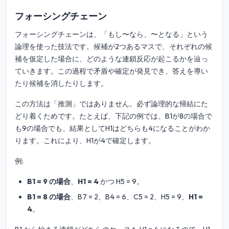
フォーシングチェーン
フォーシングチェーンは、「もし〜なら、〜となる」という
論理を使った技法です。候補が2つあるマスで、それぞれの候
補を仮定した場合に、どのような連鎖反応が起こるかを辿っ
ていきます。この過程で矛盾や確定が発見でき、答えを導い
たり候補を消したりします。
この方法は「推測」ではありません。必ず論理的な帰結にた
どり着くためです。たとえば、下記の例では、B1が8の場合で
も9の場合でも、結果としてH1はどちらも4になることがわか
ります。これにより、H1が4で確定します。
例:
B1 = 9 の場合
、
H1 = 4
かつ H5 = 9。
B1 = 8 の場合
、B7 = 2、B4 = 6、C5 = 2、H5 = 9、
H1 =
4
。