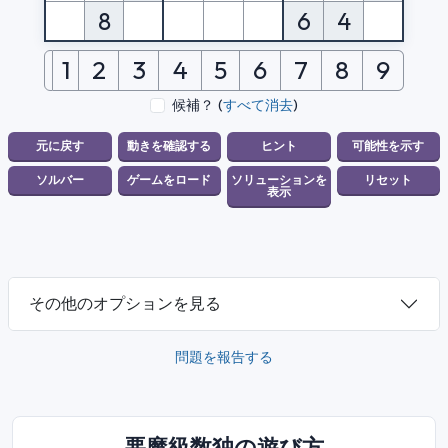
8
6
4
1
2
3
4
5
6
7
8
9
候補？
(
すべて消去
)
その他のオプションを見る
問題を報告する
悪魔級数独の遊び方