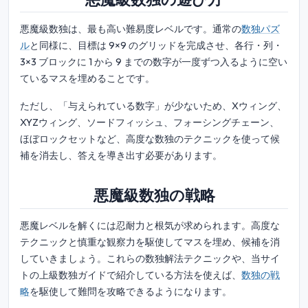
悪魔級数独は、最も高い難易度レベルです。通常の
数独パズ
ル
と同様に、目標は 9×9 のグリッドを完成させ、各行・列・
3×3 ブロックに 1 から 9 までの数字が一度ずつ入るように空い
ているマスを埋めることです。
ただし、「与えられている数字」が少ないため、Xウィング、
XYZウィング、ソードフィッシュ、フォーシングチェーン、
ほぼロックセットなど、高度な数独のテクニックを使って候
補を消去し、答えを導き出す必要があります。
悪魔級数独の戦略
悪魔レベルを解くには忍耐力と根気が求められます。高度な
テクニックと慎重な観察力を駆使してマスを埋め、候補を消
していきましょう。これらの数独解法テクニックや、当サイ
トの上級数独ガイドで紹介している方法を使えば、
数独の戦
略
を駆使して難問を攻略できるようになります。