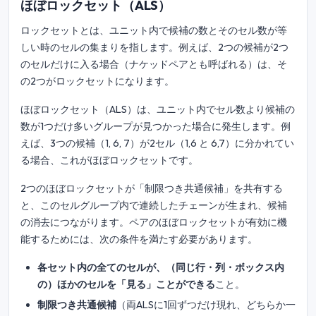
ほぼロックセット（ALS）
ロックセットとは、ユニット内で候補の数とそのセル数が等
しい時のセルの集まりを指します。例えば、2つの候補が2つ
のセルだけに入る場合（ナケッドペアとも呼ばれる）は、そ
の2つがロックセットになります。
ほぼロックセット（ALS）は、ユニット内でセル数より候補の
数が1つだけ多いグループが見つかった場合に発生します。例
えば、3つの候補（1, 6, 7）が2セル（1,6 と 6,7）に分かれてい
る場合、これがほぼロックセットです。
2つのほぼロックセットが「制限つき共通候補」を共有する
と、このセルグループ内で連続したチェーンが生まれ、候補
の消去につながります。ペアのほぼロックセットが有効に機
能するためには、次の条件を満たす必要があります。
各セット内の全てのセルが、（同じ行・列・ボックス内
の）ほかのセルを「見る」ことができる
こと。
制限つき共通候補
（両ALSに1回ずつだけ現れ、どちらか一