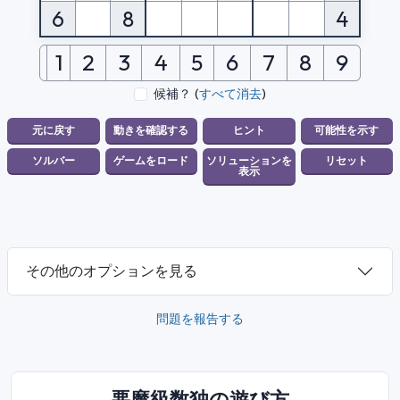
6
8
4
1
2
3
4
5
6
7
8
9
候補？
(
すべて消去
)
その他のオプションを見る
問題を報告する
悪魔級数独の遊び方