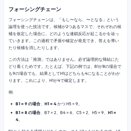
フォーシングチェーン
フォーシングチェーンは、「もし〜なら、〜となる」という
論理を使った技法です。候補が2つあるマスで、それぞれの候
補を仮定した場合に、どのような連鎖反応が起こるかを辿っ
ていきます。この過程で矛盾や確定が発見でき、答えを導い
たり候補を消したりします。
この方法は「推測」ではありません。必ず論理的な帰結にた
どり着くためです。たとえば、下記の例では、B1が8の場合で
も9の場合でも、結果としてH1はどちらも4になることがわか
ります。これにより、H1が4で確定します。
例:
B1 = 9 の場合
、
H1 = 4
かつ H5 = 9。
B1 = 8 の場合
、B7 = 2、B4 = 6、C5 = 2、H5 = 9、
H1 =
4
。