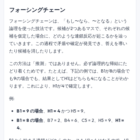
フォーシングチェーン
フォーシングチェーンは、「もし〜なら、〜となる」という
論理を使った技法です。候補が2つあるマスで、それぞれの候
補を仮定した場合に、どのような連鎖反応が起こるかを辿っ
ていきます。この過程で矛盾や確定が発見でき、答えを導い
たり候補を消したりします。
この方法は「推測」ではありません。必ず論理的な帰結にた
どり着くためです。たとえば、下記の例では、B1が8の場合で
も9の場合でも、結果としてH1はどちらも4になることがわか
ります。これにより、H1が4で確定します。
例:
B1 = 9 の場合
、
H1 = 4
かつ H5 = 9。
B1 = 8 の場合
、B7 = 2、B4 = 6、C5 = 2、H5 = 9、
H1 =
4
。