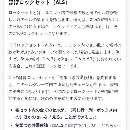
ほぼロックセット（ALS）
ロックセットとは、ユニット内で候補の数とそのセル数が等
しい時のセルの集まりを指します。例えば、2つの候補が2つ
のセルだけに入る場合（ナケッドペアとも呼ばれる）は、そ
の2つがロックセットになります。
ほぼロックセット（ALS）は、ユニット内でセル数より候補の
数が1つだけ多いグループが見つかった場合に発生します。例
えば、3つの候補（1, 6, 7）が2セル（1,6 と 6,7）に分かれてい
る場合、これがほぼロックセットです。
2つのほぼロックセットが「制限つき共通候補」を共有する
と、このセルグループ内で連続したチェーンが生まれ、候補
の消去につながります。ペアのほぼロックセットが有効に機
能するためには、次の条件を満たす必要があります。
各セット内の全てのセルが、（同じ行・列・ボックス内
の）ほかのセルを「見る」ことができる
こと。
制限つき共通候補
（両ALSに1回ずつだけ現れ、どちらか一