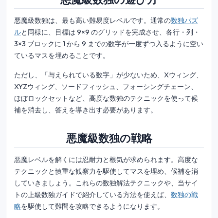
悪魔級数独は、最も高い難易度レベルです。通常の
数独パズ
ル
と同様に、目標は 9×9 のグリッドを完成させ、各行・列・
3×3 ブロックに 1 から 9 までの数字が一度ずつ入るように空い
ているマスを埋めることです。
ただし、「与えられている数字」が少ないため、Xウィング、
XYZウィング、ソードフィッシュ、フォーシングチェーン、
ほぼロックセットなど、高度な数独のテクニックを使って候
補を消去し、答えを導き出す必要があります。
悪魔級数独の戦略
悪魔レベルを解くには忍耐力と根気が求められます。高度な
テクニックと慎重な観察力を駆使してマスを埋め、候補を消
していきましょう。これらの数独解法テクニックや、当サイ
トの上級数独ガイドで紹介している方法を使えば、
数独の戦
略
を駆使して難問を攻略できるようになります。