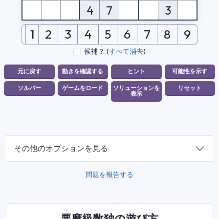
4
7
3
1
2
3
4
5
6
7
8
9
候補？
(
すべて消去
)
その他のオプションを見る
問題を報告する
悪魔級数独の遊び方