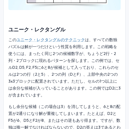
ユニーク・レクタングル
この
ユニーク・レクタングルのテクニック
は、すべての数独
パズルは解が一つだけという性質を利用します。この戦略を
使うには、まったく同じ2つの候補数字が、ちょうど2行・2
列・2ブロックに現れるパターンを探します。この例では、セ
ルD2, D5, F2, F5に6と8が候補として入っており、これらのセ
ルは2つの行（2と5）、2つの列（DとF）、上部中央の2つの
3x3ブロックに配置されています。ただし、セルの1つ以上に
は余分な候補が入っていることがあります。この例ではD2に3
が含まれています。
もし余分な候補（この場合は3）を消してしまうと、6と8の配
置が2通りになり解が重複してしまいます。たとえば、D2と
F5が6、D5とF2が8、またはその逆もあり得ます。ですが、数
独は唯一解でなければならないので、D2の答えは3であるとわ