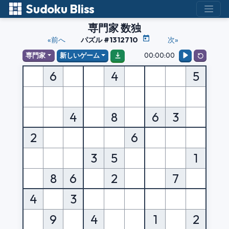
Sudoku Bliss
専門家 数独
«前へ
パズル #1312710
次»
00:00:00
専門家
新しいゲーム
6
4
5
4
8
6
3
2
6
3
5
1
8
6
2
7
4
3
9
4
1
2