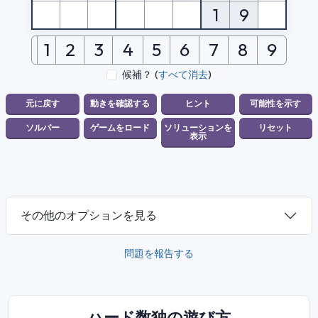
1
9
1
2
3
4
5
6
7
8
9
候補？
(
すべて消去
)
その他のオプションを見る
問題を報告する
ハード数独の遊び方