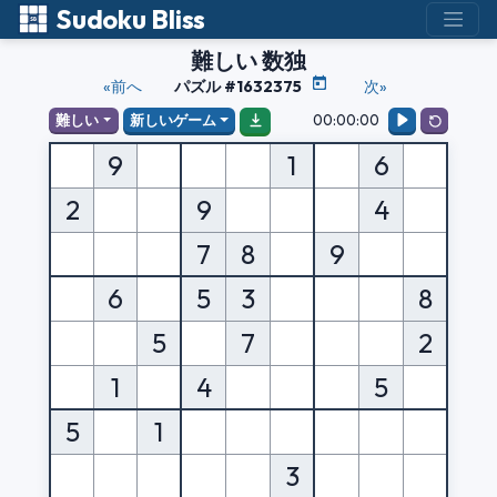
Sudoku Bliss
難しい 数独
«前へ
パズル #1632375
次»
00:00:00
難しい
新しいゲーム
9
1
6
2
9
4
7
8
9
6
5
3
8
5
7
2
1
4
5
5
1
3