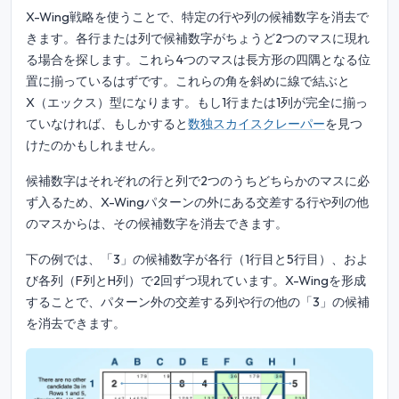
X-Wing戦略を使うことで、特定の行や列の候補数字を消去で
きます。各行または列で候補数字がちょうど2つのマスに現れ
る場合を探します。これら4つのマスは長方形の四隅となる位
置に揃っているはずです。これらの角を斜めに線で結ぶと
X（エックス）型になります。もし1行または1列が完全に揃っ
ていなければ、もしかすると
数独スカイスクレーパー
を見つ
けたのかもしれません。
候補数字はそれぞれの行と列で2つのうちどちらかのマスに必
ず入るため、X-Wingパターンの外にある交差する行や列の他
のマスからは、その候補数字を消去できます。
下の例では、「3」の候補数字が各行（1行目と5行目）、およ
び各列（F列とH列）で2回ずつ現れています。X-Wingを形成
することで、パターン外の交差する列や行の他の「3」の候補
を消去できます。