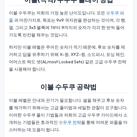
이블 수두쿠는 저희의 가장 높은 난이도입니다. 모든
수두쿠 퍼
즐
과 마찬가지로, 목표는 9x9 격자판을 완성하는 것이며, 각 행,
열, 그리고 3x3 블록에 1부터 9까지의 숫자가 각각 한 번씩 들어
가도록 빈칸을 채우는 것입니다.
하지만 이블 레벨은 주어진 숫자가 적기 때문에, 후보 숫자를 제
거하고 답을 유추하기 위해 X-윙, XYZ-윙, 소드피시, 포싱 체인,
어머스트 락드 셋(ALmost Locked Sets) 같은 고급 수두쿠 전략
을 사용해야 합니다.
이블 수두쿠 공략법
이블 레벨은 인내와 끈기가 필요합니다. 셀을 채우고 후보 숫자
를 제거하기 위해서는 고급 풀이법과 세밀한 관찰이 요구됩니다.
이러한 수두쿠 풀이 기법들과 저희의 고급 수두쿠 가이드에서 소
개하는 기법들은 효과적인
수두쿠 전략
을 통해 어려운 퍼즐을 마
스터하는 데 도움이 됩니다.