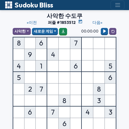
Sudoku Bliss
사악한 수도쿠
«이전
퍼즐 #1853512
다음»
00:00:00
사악한
새로운 게임
8
6
7
9
4
4
1
6
5
5
6
2
7
8
8
3
6
7
4
3
6