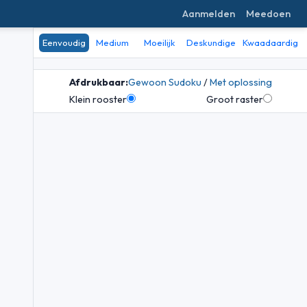
Aanmelden
Meedoen
Eenvoudig
Medium
Moeilijk
Deskundige
Kwaadaardig
Afdrukbaar:
Gewoon Sudoku
/
Met oplossing
Klein rooster
Groot raster