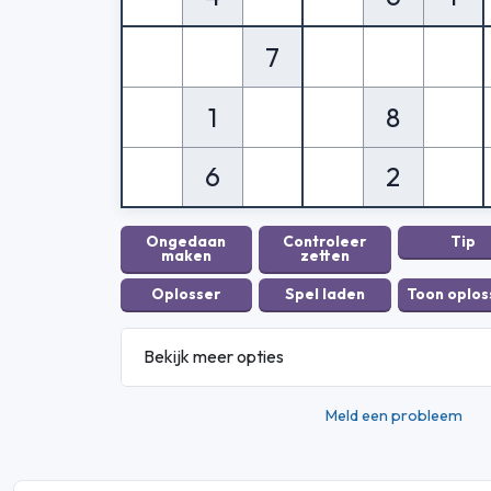
7
1
8
6
2
Bekijk meer opties
Meld een probleem