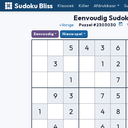
Sudoku Bliss
Klassiek
Killer
Afdrukbaar
S
Eenvoudig Sudo
«Vorige
Puzzel #2303030
Eenvoudig
Nieuw spel
5
4
3
6
3
1
2
1
7
9
3
7
5
1
2
4
8
4
6
1