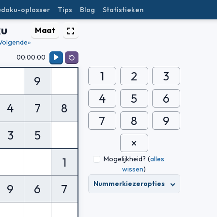
udoku-oplosser
Tips
Blog
Statistieken
ku
Maat
Volgende»
00:00:00
1
2
3
9
4
5
6
4
7
8
7
8
9
3
5
Mogelijkheid?
(
alles
1
wissen
)
Nummerkiezeropties
9
6
7