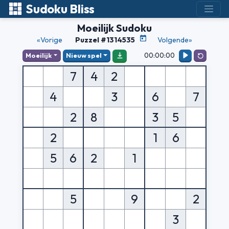
Sudoku Bliss
Moeilijk Sudoku
«Vorige
Puzzel #1314535
Volgende»
00:00:00
Moeilijk
Nieuw spel
7
4
2
4
3
6
7
2
8
3
5
2
1
6
5
6
2
1
5
9
2
3