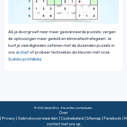
Als je doorgroeit naar meer geavanceerde puzzels, vergen
de oplossingen meer geduld en eliminatiestrategieën. Je
kunt je vaardigheden oefenen met de duizenden puzzels in
ons
archief
of probeer technieken als kleuren met onze
Sudoku printables
.
© 2026 Sudoku Bliss. Alle rechten voorbehouden.
Over
|
Privacy
|
Gebruiksvoorwaarden
|
Cookiebeleid
|
Sitemap
|
Facebook
|
N
contact met ons op