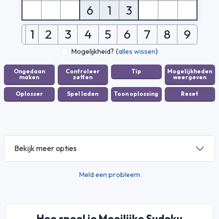
6
1
3
1
2
3
4
5
6
7
8
9
Mogelijkheid?
(
alles wissen
)
Bekijk meer opties
Meld een probleem
Hoe speel je Moeilijke Sudoku