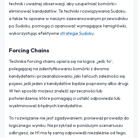
technik i uważnej obserwacji, aby uzupełniać komórki i
eliminować kandydatów. Te techniki rozwiązywania Sudoku,
a także te opisane w naszym zaawansowanym przewodniku
po Sudoku, pomogą ci opanować wymagające łamigłówki,
wykorzystując efektywne
strategie Sudoku
.
Forcing Chains
Technika forcing chains opiera się na logice „jeśli, to”,
polegającej na zidentyfikowaniu komórki z dwoma
kandydatami i przeanalizowaniu, jaki łańcuch zależności się
pojawi, jeśli jeden z kandydatów będzie poprawny albo drugi.
W ten sposób możesz znaleźć sprzeczności lub
potwierdzenia, które pomagają ci ustalić odpowiedzi lub
wyeliminować błędnych kandydatów.
To rozwiązanie nie jest zgadywaniem, ponieważ prowadzi do
logicznego wyniku. Na przykład w poniższym scenariuszu
odkryjesz, że H1 ma tę samą odpowiedź niezależnie od tego,