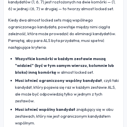
kandydatów (1, 6, 7) jest rozłożonych na dwie komórki — (1,
6) w jednej i (6, 7) w drugiej — to tworzy almost locked set.
Kiedy dwa almost locked sets mają wspólnego
ograniczonego kandydata, powstaje między nimi ciągła
zależność, która może prowadzić do eliminacji kandydatów.
Pamiętaj, aby para ALS była przydatna, musi spełnić
następujące kryteria:
Wszystkie komórki w każdym zestawie muszą
"widzieć" (być w tym samym wierszu, kolumnie lub
bloku) inną komórkę
w almost locked set.
Musi istnieć ograniczony wspólny kandydat
, czyli taki
kandydat, który pojawia się raz w każdym zestawie ALS,
ale może być odpowiedzią tylko w jednym z tych
zestawów.
Musi istnieć wspólny kandydat
znajdujący się w obu
zestawach, który nie jest ograniczonym kandydatem
wspólnym.