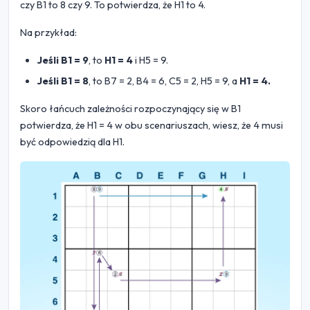
czy B1 to 8 czy 9. To potwierdza, że H1 to 4.
Na przykład:
Jeśli B1 = 9
, to
H1 = 4
i H5 = 9.
Jeśli B1 = 8
, to B7 = 2, B4 = 6, C5 = 2, H5 = 9, a
H1 = 4.
Skoro łańcuch zależności rozpoczynający się w B1
potwierdza, że H1 = 4 w obu scenariuszach, wiesz, że 4 musi
być odpowiedzią dla H1.