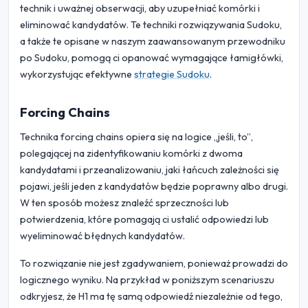
technik i uważnej obserwacji, aby uzupełniać komórki i
eliminować kandydatów. Te techniki rozwiązywania Sudoku,
a także te opisane w naszym zaawansowanym przewodniku
po Sudoku, pomogą ci opanować wymagające łamigłówki,
wykorzystując efektywne
strategie Sudoku
.
Forcing Chains
Technika forcing chains opiera się na logice „jeśli, to”,
polegającej na zidentyfikowaniu komórki z dwoma
kandydatami i przeanalizowaniu, jaki łańcuch zależności się
pojawi, jeśli jeden z kandydatów będzie poprawny albo drugi.
W ten sposób możesz znaleźć sprzeczności lub
potwierdzenia, które pomagają ci ustalić odpowiedzi lub
wyeliminować błędnych kandydatów.
To rozwiązanie nie jest zgadywaniem, ponieważ prowadzi do
logicznego wyniku. Na przykład w poniższym scenariuszu
odkryjesz, że H1 ma tę samą odpowiedź niezależnie od tego,