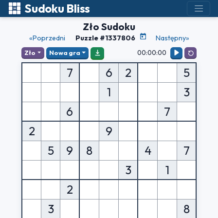
Sudoku Bliss
Zło Sudoku
«Poprzedni
Puzzle #1337806
Następny»
00:00:00
Zło
Nowa gra
7
6
2
5
1
3
6
7
2
9
5
9
8
4
7
3
1
2
3
8