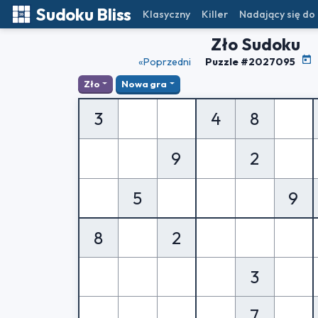
Sudoku Bliss
Klasyczny
Killer
Nadający się do
Zło Sudoku
«Poprzedni
Puzzle #2027095
Zło
Nowa gra
3
4
8
9
2
5
9
8
2
3
7