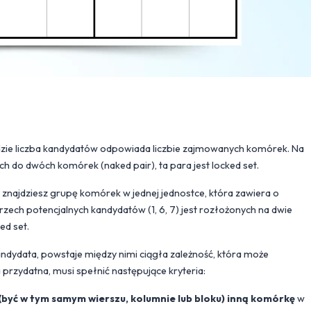
dzie liczba kandydatów odpowiada liczbie zajmowanych komórek. Na
h do dwóch komórek (naked pair), ta para jest locked set.
 znajdziesz grupę komórek w jednej jednostce, która zawiera o
trzech potencjalnych kandydatów (1, 6, 7) jest rozłożonych na dwie
ed set.
dydata, powstaje między nimi ciągła zależność, która może
 przydatna, musi spełnić następujące kryteria:
(być w tym samym wierszu, kolumnie lub bloku) inną komórkę
w