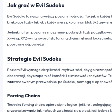
Jak grać w Evil Sudoku
Evil Sudoku to nasz najwyższy poziom trudności. Tak jak w każdej
brakujące liczby tak, aby każdy wiersz, kolumna i blok 3x3 zawiera
Jednak na tym poziomie masz mniej podanych liczb początkowyc
X-wing, XYZ-wing, swordfish, forcing chains i almost locked se
poprawne odpowiedzi.
Strategie Evil Sudoku
Poziom Evil wymaga cierpliwości i wytrwałości, aby go rozwiąza
obserwacji, aby uzupełniać komórki i eliminować kandydatów. Te
zaawansowanym przewodniku po Sudoku, pomogą ci opanować 
Forcing Chains
Technika forcing chains opiera się na logice „jeśli, to”, polegaj
przeanalizowaniu, jaki łańcuch zależności się pojawi, jeśli jed