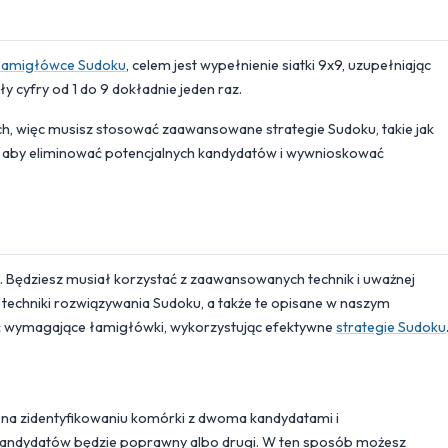
łamigłówce Sudoku
, celem jest wypełnienie siatki 9x9, uzupełniając
ły cyfry od 1 do 9 dokładnie jeden raz.
h, więc musisz stosować zaawansowane strategie Sudoku, takie jak
ts, aby eliminować potencjalnych kandydatów i wywnioskować
ć. Będziesz musiał korzystać z zaawansowanych technik i uważnej
 techniki rozwiązywania Sudoku, a także te opisane w naszym
wymagające łamigłówki, wykorzystując efektywne
strategie Sudoku
ącej na zidentyfikowaniu komórki z dwoma kandydatami i
en z kandydatów będzie poprawny albo drugi. W ten sposób możesz