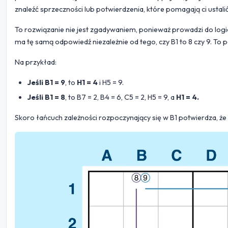
znaleźć sprzeczności lub potwierdzenia, które pomagają ci usta
To rozwiązanie nie jest zgadywaniem, ponieważ prowadzi do logi
ma tę samą odpowiedź niezależnie od tego, czy B1 to 8 czy 9. To po
Na przykład:
Jeśli B1 = 9
, to
H1 = 4
i H5 = 9.
Jeśli B1 = 8
, to B7 = 2, B4 = 6, C5 = 2, H5 = 9, a
H1 = 4.
Skoro łańcuch zależności rozpoczynający się w B1 potwierdza, że 