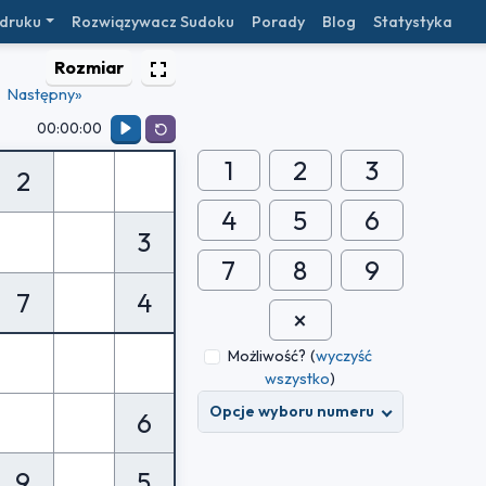
 druku
Rozwiązywacz Sudoku
Porady
Blog
Statystyka
Rozmiar
Następny»
00:00:00
1
2
3
2
4
5
6
3
7
8
9
7
4
Możliwość?
(
wyczyść
wszystko
)
Opcje wyboru numeru
6
9
5