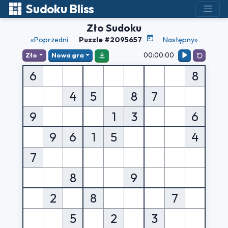
Sudoku Bliss
Zło Sudoku
«Poprzedni
Puzzle #2095657
Następny»
00:00:00
Zło
Nowa gra
6
8
4
5
8
7
9
1
3
6
9
6
1
5
4
7
8
9
2
8
7
5
2
3