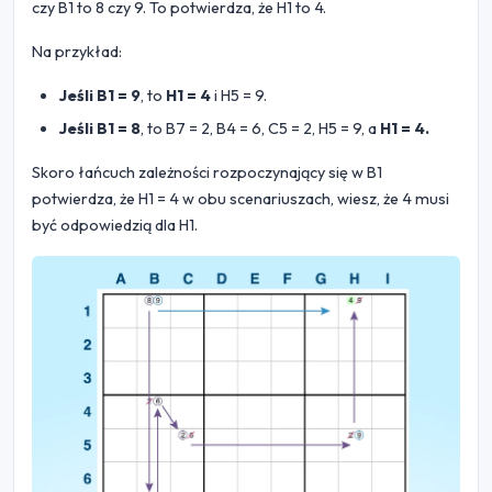
czy B1 to 8 czy 9. To potwierdza, że H1 to 4.
Na przykład:
Jeśli B1 = 9
, to
H1 = 4
i H5 = 9.
Jeśli B1 = 8
, to B7 = 2, B4 = 6, C5 = 2, H5 = 9, a
H1 = 4.
Skoro łańcuch zależności rozpoczynający się w B1
potwierdza, że H1 = 4 w obu scenariuszach, wiesz, że 4 musi
być odpowiedzią dla H1.