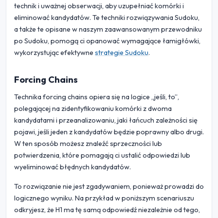
technik i uważnej obserwacji, aby uzupełniać komórki i
eliminować kandydatów. Te techniki rozwiązywania Sudoku,
a także te opisane w naszym zaawansowanym przewodniku
po Sudoku, pomogą ci opanować wymagające łamigłówki,
wykorzystując efektywne
strategie Sudoku
.
Forcing Chains
Technika forcing chains opiera się na logice „jeśli, to”,
polegającej na zidentyfikowaniu komórki z dwoma
kandydatami i przeanalizowaniu, jaki łańcuch zależności się
pojawi, jeśli jeden z kandydatów będzie poprawny albo drugi.
W ten sposób możesz znaleźć sprzeczności lub
potwierdzenia, które pomagają ci ustalić odpowiedzi lub
wyeliminować błędnych kandydatów.
To rozwiązanie nie jest zgadywaniem, ponieważ prowadzi do
logicznego wyniku. Na przykład w poniższym scenariuszu
odkryjesz, że H1 ma tę samą odpowiedź niezależnie od tego,