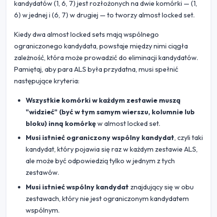
kandydatów (1, 6, 7) jest rozłożonych na dwie komórki — (1,
6) w jednej i (6, 7) w drugiej — to tworzy almost locked set.
Kiedy dwa almost locked sets mają wspólnego
ograniczonego kandydata, powstaje między nimi ciągła
zależność, która może prowadzić do eliminacji kandydatów.
Pamiętaj, aby para ALS była przydatna, musi spełnić
następujące kryteria:
Wszystkie komórki w każdym zestawie muszą
"widzieć" (być w tym samym wierszu, kolumnie lub
bloku) inną komórkę
w almost locked set.
Musi istnieć ograniczony wspólny kandydat
, czyli taki
kandydat, który pojawia się raz w każdym zestawie ALS,
ale może być odpowiedzią tylko w jednym z tych
zestawów.
Musi istnieć wspólny kandydat
znajdujący się w obu
zestawach, który nie jest ograniczonym kandydatem
wspólnym.