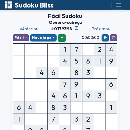
Sudoku Bliss
Fácil Sudoku
Quebra-cabeça
«Anterior
#0179398
Próximo»
00:00:00
Fácil
Novo jogo
1
7
2
4
4
5
8
1
9
4
6
8
3
7
9
6
4
6
1
9
3
6
4
8
3
1
1
7
3
2