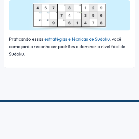
Praticando essas
estratégias e técnicas de Sudoku
, você
começará a reconhecer padrões e dominar o nível fácil de
Sudoku.
© 2026 Sudoku Bliss. Todos os direitos reservados.
Sobre nós
|
Privacidade
|
Termos de Uso
|
Política de Cookies
|
Mapa
do site
|
Facebook
|
Contate-nos
Do Not Sell My Info
Português