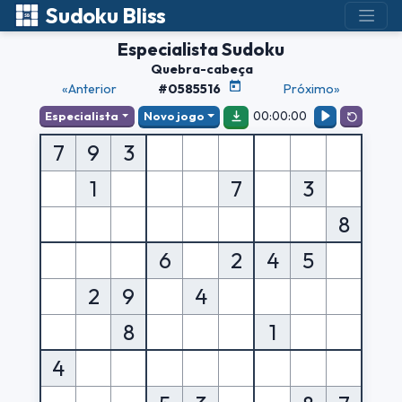
Sudoku Bliss
Especialista Sudoku
Quebra-cabeça
«Anterior
#0585516
Próximo»
00:00:00
Especialista
Novo jogo
7
9
3
1
7
3
8
6
2
4
5
2
9
4
8
1
4