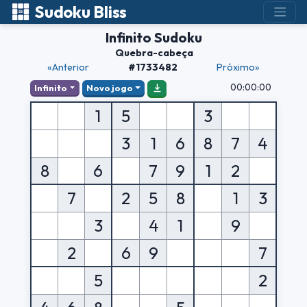
Sudoku Bliss
Infinito Sudoku
Quebra-cabeça
«Anterior
#1733482
Próximo»
00:00:00
Infinito
Novo jogo
1
5
3
3
1
6
8
7
4
8
6
7
9
1
2
7
2
5
8
1
3
3
4
1
9
2
6
9
7
5
2