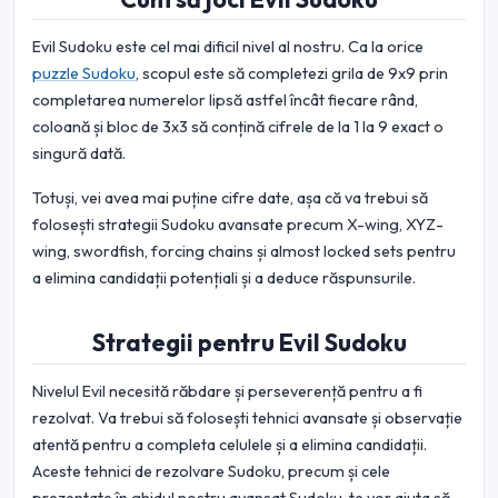
Evil Sudoku este cel mai dificil nivel al nostru. Ca la orice
puzzle Sudoku
, scopul este să completezi grila de 9x9 prin
completarea numerelor lipsă astfel încât fiecare rând,
coloană și bloc de 3x3 să conțină cifrele de la 1 la 9 exact o
singură dată.
Totuși, vei avea mai puține cifre date, așa că va trebui să
folosești strategii Sudoku avansate precum X-wing, XYZ-
wing, swordfish, forcing chains și almost locked sets pentru
a elimina candidații potențiali și a deduce răspunsurile.
Strategii pentru Evil Sudoku
Nivelul Evil necesită răbdare și perseverență pentru a fi
rezolvat. Va trebui să folosești tehnici avansate și observație
atentă pentru a completa celulele și a elimina candidații.
Aceste tehnici de rezolvare Sudoku, precum și cele