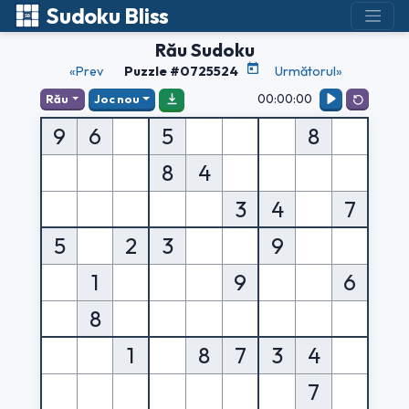
Sudoku Bliss
Rău Sudoku
«Prev
Puzzle #0725524
Următorul»
00:00:00
Rău
Joc nou
9
6
5
8
8
4
3
4
7
5
2
3
9
1
9
6
8
1
8
7
3
4
7