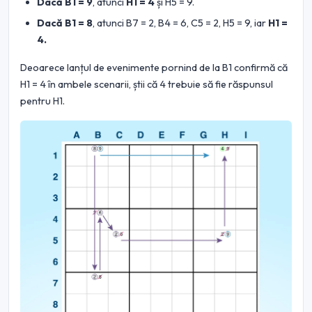
Dacă B1 = 9
, atunci
H1 = 4
și H5 = 9.
Dacă B1 = 8
, atunci B7 = 2, B4 = 6, C5 = 2, H5 = 9, iar
H1 =
4.
Deoarece lanțul de evenimente pornind de la B1 confirmă că
H1 = 4 în ambele scenarii, știi că 4 trebuie să fie răspunsul
pentru H1.