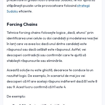
prezentate în ghidul nostru avansat Sudoku, te vor ajuta să
stăpânești puzzle-urile provocatoare folosind
strategii
Sudoku
eficiente.
Forcing Chains
Tehnica forcing chains folosește logica „dacă, atunci” prin
identificarea unei celule cu doi candidați și modelarea reacției
în lanț care va avea loc dacă unul dintre candidați este
răspunsul sau dacă celălalt este răspunsul. Astfel, vei
descoperi contradicții sau confirmări care te ajută să
stabilești răspunsurile sau eliminările.
Această soluție nu este ghicită, deoarece te conduce la un
rezultat logic. De exemplu, în scenariul de mai jos vei
descoperi că H1 are același răspuns indiferent dacă B1 este 8
sau 9. Acest lucru confirmă că H1 este 4.
De exemplu: