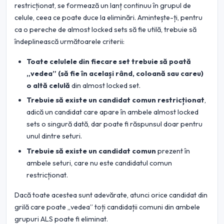
restricționat, se formează un lanț continuu în grupul de
celule, ceea ce poate duce la eliminări. Amintește-ți, pentru
ca o pereche de almost locked sets să fie utilă, trebuie să
îndeplinească următoarele criterii:
Toate celulele din fiecare set trebuie să poată
„vedea” (să fie în același rând, coloană sau careu)
o altă celulă
din almost locked set.
Trebuie să existe un candidat comun restricționat
,
adică un candidat care apare în ambele almost locked
sets o singură dată, dar poate fi răspunsul doar pentru
unul dintre seturi.
Trebuie să existe un candidat comun
prezent în
ambele seturi, care nu este candidatul comun
restricționat.
Dacă toate acestea sunt adevărate, atunci orice candidat din
grilă care poate „vedea” toți candidații comuni din ambele
grupuri ALS poate fi eliminat.