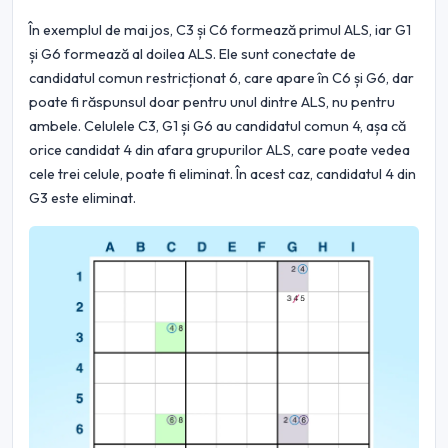
În exemplul de mai jos, C3 și C6 formează primul ALS, iar G1
și G6 formează al doilea ALS. Ele sunt conectate de
candidatul comun restricționat 6, care apare în C6 și G6, dar
poate fi răspunsul doar pentru unul dintre ALS, nu pentru
ambele. Celulele C3, G1 și G6 au candidatul comun 4, așa că
orice candidat 4 din afara grupurilor ALS, care poate vedea
cele trei celule, poate fi eliminat. În acest caz, candidatul 4 din
G3 este eliminat.