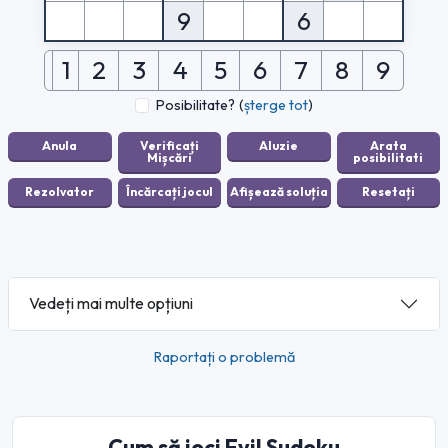
9
6
1
2
3
4
5
6
7
8
9
Posibilitate?
(
șterge tot
)
Vedeți mai multe opțiuni
Raportați o problemă
Cum să joci Evil Sudoku