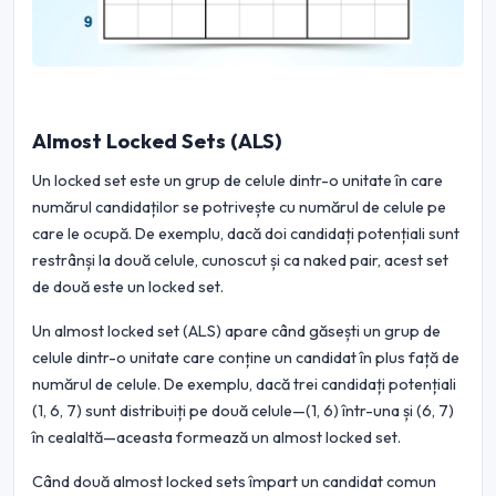
Almost Locked Sets (ALS)
Un locked set este un grup de celule dintr-o unitate în care
numărul candidaților se potrivește cu numărul de celule pe
care le ocupă. De exemplu, dacă doi candidați potențiali sunt
restrânși la două celule, cunoscut și ca naked pair, acest set
de două este un locked set.
Un almost locked set (ALS) apare când găsești un grup de
celule dintr-o unitate care conține un candidat în plus față de
numărul de celule. De exemplu, dacă trei candidați potențiali
(1, 6, 7) sunt distribuiți pe două celule—(1, 6) într-una și (6, 7)
în cealaltă—aceasta formează un almost locked set.
Când două almost locked sets împart un candidat comun