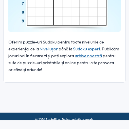
Oferim puzzle-uri Sudoku pentru toate nivelurile de
experiență, de la
Nivel ușor
până la
Sudoku expert
. Publicăm
jocuri noi în fiecare zi și poți explora
arhiva noastră
pentru
sute de puzzle-uri printabile și online pentru a te provoca
oricând și oriunde!
© 2026 Sudoku Bliss. Toate drepturile rezervate.
Despre noi
|
Confidențialitate
|
Termeni de utilizare
|
Politica privind