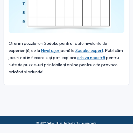
Oferim puzzle-uri Sudoku pentru toate nivelurile de
experiență, de la
Nivel ușor
până la
Sudoku expert
. Publicăm
jocuri noi în fiecare zi și poți explora
arhiva noastră
pentru
sute de puzzle-uri printabile și online pentru a te provoca
oricând și oriunde!
© 2026 Sudoku Bliss. Toate drepturile rezervate.
Despre noi
|
Confidențialitate
|
Termeni de utilizare
|
Politica privind