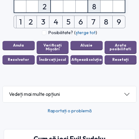
2
8
1
2
3
4
5
6
7
8
9
Posibilitate?
(
șterge tot
)
Vedeți mai multe opțiuni
Raportați o problemă
Cum să joci Evil Sudoku