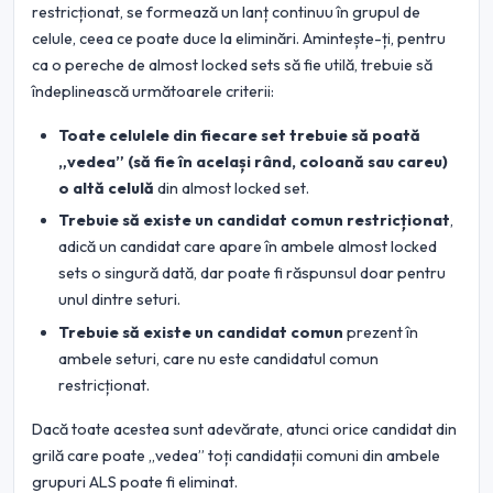
restricționat, se formează un lanț continuu în grupul de
celule, ceea ce poate duce la eliminări. Amintește-ți, pentru
ca o pereche de almost locked sets să fie utilă, trebuie să
îndeplinească următoarele criterii:
Toate celulele din fiecare set trebuie să poată
„vedea” (să fie în același rând, coloană sau careu)
o altă celulă
din almost locked set.
Trebuie să existe un candidat comun restricționat
,
adică un candidat care apare în ambele almost locked
sets o singură dată, dar poate fi răspunsul doar pentru
unul dintre seturi.
Trebuie să existe un candidat comun
prezent în
ambele seturi, care nu este candidatul comun
restricționat.
Dacă toate acestea sunt adevărate, atunci orice candidat din
grilă care poate „vedea” toți candidații comuni din ambele
grupuri ALS poate fi eliminat.