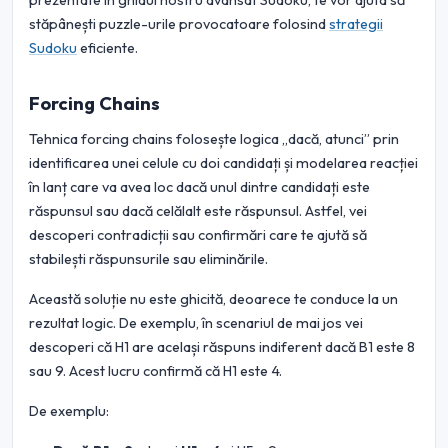
prezentate în ghidul nostru avansat Sudoku, te vor ajuta să
stăpânești puzzle-urile provocatoare folosind
strategii
Sudoku
eficiente.
Forcing Chains
Tehnica forcing chains folosește logica „dacă, atunci” prin
identificarea unei celule cu doi candidați și modelarea reacției
în lanț care va avea loc dacă unul dintre candidați este
răspunsul sau dacă celălalt este răspunsul. Astfel, vei
descoperi contradicții sau confirmări care te ajută să
stabilești răspunsurile sau eliminările.
Această soluție nu este ghicită, deoarece te conduce la un
rezultat logic. De exemplu, în scenariul de mai jos vei
descoperi că H1 are același răspuns indiferent dacă B1 este 8
sau 9. Acest lucru confirmă că H1 este 4.
De exemplu: