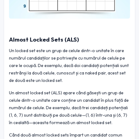
Almost Locked Sets (ALS)
Un locked set este un grup de celule dintr-o unitate în care
numărul candidaților se potrivește cu numărul de celule pe
care le ocupă. De exemplu, dacă doi candidați potențiali sunt
restrânși la două celule, cunoscut și ca naked pair, acest set
de două este un locked set.
Un almost locked set (ALS) apare când găsești un grup de
celule dintr-o unitate care conține un candidat în plus față de
numărul de celule. De exemplu, dacă trei candidați potențiali
(1, 6, 7) sunt distribuiți pe două celule—(1, 6) într-una și (6, 7)
în cealaltă—aceasta formează un almost locked set.
Când două almost locked sets împart un candidat comun