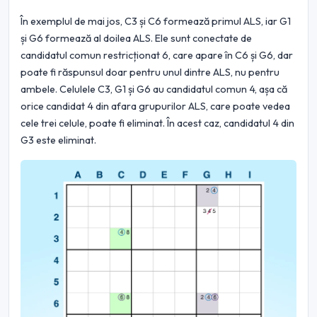
În exemplul de mai jos, C3 și C6 formează primul ALS, iar G1
și G6 formează al doilea ALS. Ele sunt conectate de
candidatul comun restricționat 6, care apare în C6 și G6, dar
poate fi răspunsul doar pentru unul dintre ALS, nu pentru
ambele. Celulele C3, G1 și G6 au candidatul comun 4, așa că
orice candidat 4 din afara grupurilor ALS, care poate vedea
cele trei celule, poate fi eliminat. În acest caz, candidatul 4 din
G3 este eliminat.