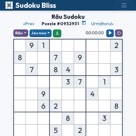
Sudoku Bliss
Rău Sudoku
«Prev
Puzzle #0932931
Următorul»
00:00:00
Rău
Joc nou
9
1
2
8
7
9
7
8
4
3
3
7
1
9
4
6
2
8
8
3
5
2