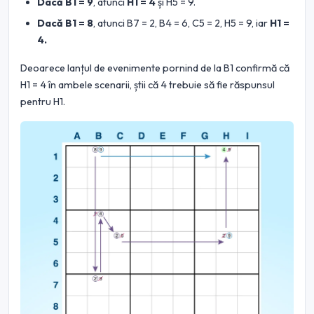
Dacă B1 = 9
, atunci
H1 = 4
și H5 = 9.
Dacă B1 = 8
, atunci B7 = 2, B4 = 6, C5 = 2, H5 = 9, iar
H1 =
4.
Deoarece lanțul de evenimente pornind de la B1 confirmă că
H1 = 4 în ambele scenarii, știi că 4 trebuie să fie răspunsul
pentru H1.