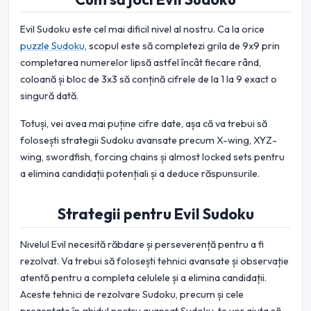
Evil Sudoku este cel mai dificil nivel al nostru. Ca la orice
puzzle Sudoku
, scopul este să completezi grila de 9x9 prin
completarea numerelor lipsă astfel încât fiecare rând,
coloană și bloc de 3x3 să conțină cifrele de la 1 la 9 exact o
singură dată.
Totuși, vei avea mai puține cifre date, așa că va trebui să
folosești strategii Sudoku avansate precum X-wing, XYZ-
wing, swordfish, forcing chains și almost locked sets pentru
a elimina candidații potențiali și a deduce răspunsurile.
Strategii pentru Evil Sudoku
Nivelul Evil necesită răbdare și perseverență pentru a fi
rezolvat. Va trebui să folosești tehnici avansate și observație
atentă pentru a completa celulele și a elimina candidații.
Aceste tehnici de rezolvare Sudoku, precum și cele