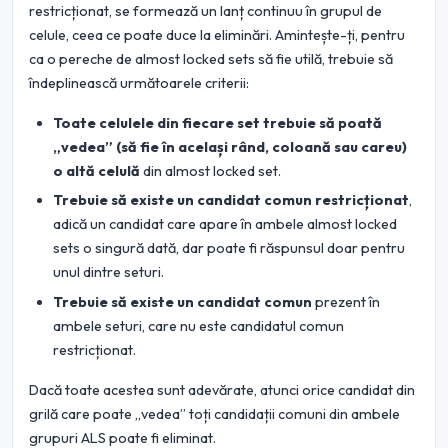
restricționat, se formează un lanț continuu în grupul de
celule, ceea ce poate duce la eliminări. Amintește-ți, pentru
ca o pereche de almost locked sets să fie utilă, trebuie să
îndeplinească următoarele criterii:
Toate celulele din fiecare set trebuie să poată
„vedea” (să fie în același rând, coloană sau careu)
o altă celulă
din almost locked set.
Trebuie să existe un candidat comun restricționat
,
adică un candidat care apare în ambele almost locked
sets o singură dată, dar poate fi răspunsul doar pentru
unul dintre seturi.
Trebuie să existe un candidat comun
prezent în
ambele seturi, care nu este candidatul comun
restricționat.
Dacă toate acestea sunt adevărate, atunci orice candidat din
grilă care poate „vedea” toți candidații comuni din ambele
grupuri ALS poate fi eliminat.