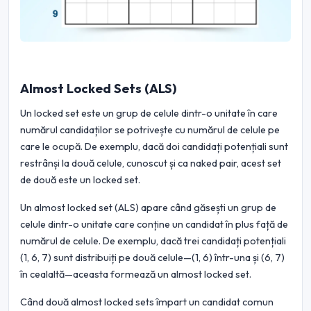
Almost Locked Sets (ALS)
Un locked set este un grup de celule dintr-o unitate în care
numărul candidaților se potrivește cu numărul de celule pe
care le ocupă. De exemplu, dacă doi candidați potențiali sunt
restrânși la două celule, cunoscut și ca naked pair, acest set
de două este un locked set.
Un almost locked set (ALS) apare când găsești un grup de
celule dintr-o unitate care conține un candidat în plus față de
numărul de celule. De exemplu, dacă trei candidați potențiali
(1, 6, 7) sunt distribuiți pe două celule—(1, 6) într-una și (6, 7)
în cealaltă—aceasta formează un almost locked set.
Când două almost locked sets împart un candidat comun