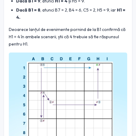
Dacă B1 = 9
, atunci
H1 = 4
și H5 = 9.
Dacă B1 = 8
, atunci B7 = 2, B4 = 6, C5 = 2, H5 = 9, iar
H1 =
4.
Deoarece lanțul de evenimente pornind de la B1 confirmă că
H1 = 4 în ambele scenarii, știi că 4 trebuie să fie răspunsul
pentru H1.