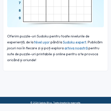
Oferim puzzle-uri Sudoku pentru toate nivelurile de
experiență, de la
Nivel ușor
până la
Sudoku expert
. Publicăm
jocuri noi în fiecare zi și poți explora
arhiva noastră
pentru
sute de puzzle-uri printabile și online pentru a te provoca
oricând și oriunde!
© 2026 Sudoku Bliss. Toate drepturile rezervate.
Despre noi
|
Confidențialitate
|
Termeni de utilizare
|
Politica privind