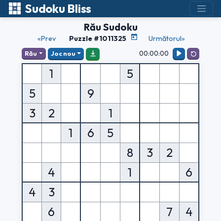
Sudoku Bliss
Rău Sudoku
«Prev
Puzzle #1011325
Următorul»
00:00:00
Rău
Joc nou
1
5
5
9
3
2
1
1
6
5
8
3
2
4
1
6
4
3
6
7
4