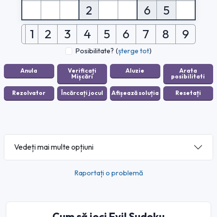
2
6
5
1
2
3
4
5
6
7
8
9
Posibilitate?
(
șterge tot
)
Vedeți mai multe opțiuni
Raportați o problemă
Cum să joci Evil Sudoku