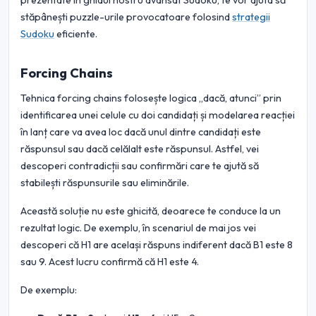
prezentate în ghidul nostru avansat Sudoku, te vor ajuta să
stăpânești puzzle-urile provocatoare folosind
strategii
Sudoku
eficiente.
Forcing Chains
Tehnica forcing chains folosește logica „dacă, atunci” prin
identificarea unei celule cu doi candidați și modelarea reacției
în lanț care va avea loc dacă unul dintre candidați este
răspunsul sau dacă celălalt este răspunsul. Astfel, vei
descoperi contradicții sau confirmări care te ajută să
stabilești răspunsurile sau eliminările.
Această soluție nu este ghicită, deoarece te conduce la un
rezultat logic. De exemplu, în scenariul de mai jos vei
descoperi că H1 are același răspuns indiferent dacă B1 este 8
sau 9. Acest lucru confirmă că H1 este 4.
De exemplu: