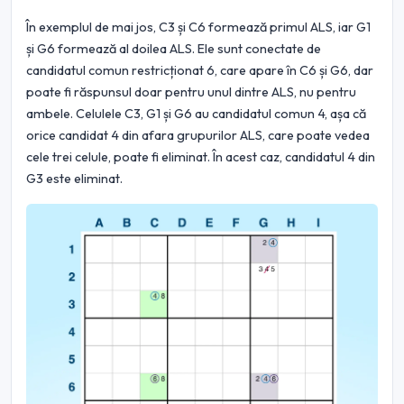
În exemplul de mai jos, C3 și C6 formează primul ALS, iar G1
și G6 formează al doilea ALS. Ele sunt conectate de
candidatul comun restricționat 6, care apare în C6 și G6, dar
poate fi răspunsul doar pentru unul dintre ALS, nu pentru
ambele. Celulele C3, G1 și G6 au candidatul comun 4, așa că
orice candidat 4 din afara grupurilor ALS, care poate vedea
cele trei celule, poate fi eliminat. În acest caz, candidatul 4 din
G3 este eliminat.