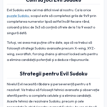
Evil Sudoku este cel mai dificil nivel al nostru. Ca la orice
puzzle Sudoku
, scopul este să completezi grila de 9x9 prin
completarea numerelor lipsă astfel încât fiecare rând,
coloană și bloc de 3x3 să conțină cifrele de la 1 la 9 exact o
singură dată.
Totuși, vei avea mai puține cifre date, așa că va trebui să
folosești strategii Sudoku avansate precum X-wing, XYZ-
wing, swordfish, forcing chains și almost locked sets pentru
a elimina candidații potențiali și a deduce răspunsurile.
Strategii pentru Evil Sudoku
Nivelul Evil necesită răbdare și perseverență pentru a fi
rezolvat. Va trebui să folosești tehnici avansate și observație
atentă pentru a completa celulele și a elimina candidații.
Aceste tehnici de rezolvare Sudoku, precum și cele