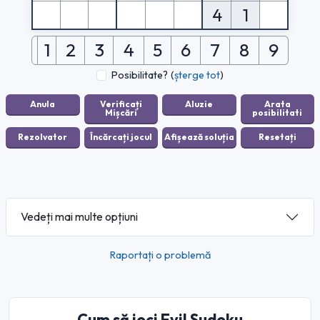
4
1
1
2
3
4
5
6
7
8
9
Posibilitate?
(
șterge tot
)
Vedeți mai multe opțiuni
Raportați o problemă
Cum să joci Evil Sudoku