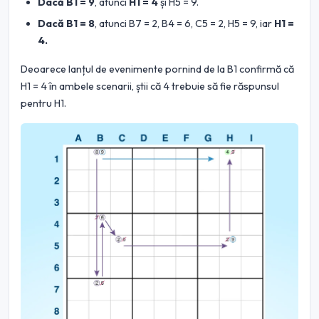
Dacă B1 = 9
, atunci
H1 = 4
și H5 = 9.
Dacă B1 = 8
, atunci B7 = 2, B4 = 6, C5 = 2, H5 = 9, iar
H1 =
4.
Deoarece lanțul de evenimente pornind de la B1 confirmă că
H1 = 4 în ambele scenarii, știi că 4 trebuie să fie răspunsul
pentru H1.