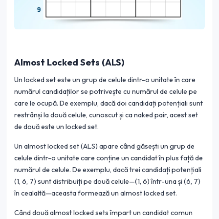
Almost Locked Sets (ALS)
Un locked set este un grup de celule dintr-o unitate în care
numărul candidaților se potrivește cu numărul de celule pe
care le ocupă. De exemplu, dacă doi candidați potențiali sunt
restrânși la două celule, cunoscut și ca naked pair, acest set
de două este un locked set.
Un almost locked set (ALS) apare când găsești un grup de
celule dintr-o unitate care conține un candidat în plus față de
numărul de celule. De exemplu, dacă trei candidați potențiali
(1, 6, 7) sunt distribuiți pe două celule—(1, 6) într-una și (6, 7)
în cealaltă—aceasta formează un almost locked set.
Când două almost locked sets împart un candidat comun