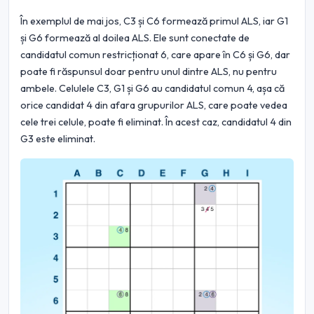
În exemplul de mai jos, C3 și C6 formează primul ALS, iar G1
și G6 formează al doilea ALS. Ele sunt conectate de
candidatul comun restricționat 6, care apare în C6 și G6, dar
poate fi răspunsul doar pentru unul dintre ALS, nu pentru
ambele. Celulele C3, G1 și G6 au candidatul comun 4, așa că
orice candidat 4 din afara grupurilor ALS, care poate vedea
cele trei celule, poate fi eliminat. În acest caz, candidatul 4 din
G3 este eliminat.