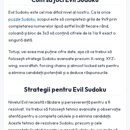
Evil Sudoku este cel mai dificil nivel al nostru. Ca la orice
puzzle Sudoku
, scopul este să completezi grila de 9x9 prin
completarea numerelor lipsă astfel încât fiecare rând,
coloană și bloc de 3x3 să conțină cifrele de la 1 la 9 exact o
singură dată.
Totuși, vei avea mai puține cifre date, așa că va trebui să
folosești strategii Sudoku avansate precum X-wing, XYZ-
wing, swordfish, forcing chains și almost locked sets pentru
a elimina candidații potențiali și a deduce răspunsurile.
Strategii pentru Evil Sudoku
Nivelul Evil necesită răbdare și perseverență pentru a fi
rezolvat. Va trebui să folosești tehnici avansate și observație
atentă pentru a completa celulele și a elimina candidații.
Aceste tehnici de rezolvare Sudoku, precum și cele