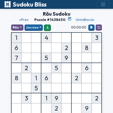
Sudoku Bliss
Rău Sudoku
«Prev
Puzzle #1438630
Următorul»
00:00:00
Rău
Joc nou
1
4
3
6
2
8
7
5
9
2
5
6
8
1
6
2
5
3
1
9
2
2
9