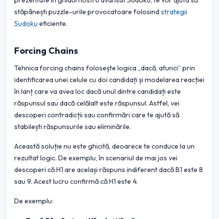
prezentate în ghidul nostru avansat Sudoku, te vor ajuta să
stăpânești puzzle-urile provocatoare folosind
strategii
Sudoku
eficiente.
Forcing Chains
Tehnica forcing chains folosește logica „dacă, atunci” prin
identificarea unei celule cu doi candidați și modelarea reacției
în lanț care va avea loc dacă unul dintre candidați este
răspunsul sau dacă celălalt este răspunsul. Astfel, vei
descoperi contradicții sau confirmări care te ajută să
stabilești răspunsurile sau eliminările.
Această soluție nu este ghicită, deoarece te conduce la un
rezultat logic. De exemplu, în scenariul de mai jos vei
descoperi că H1 are același răspuns indiferent dacă B1 este 8
sau 9. Acest lucru confirmă că H1 este 4.
De exemplu: