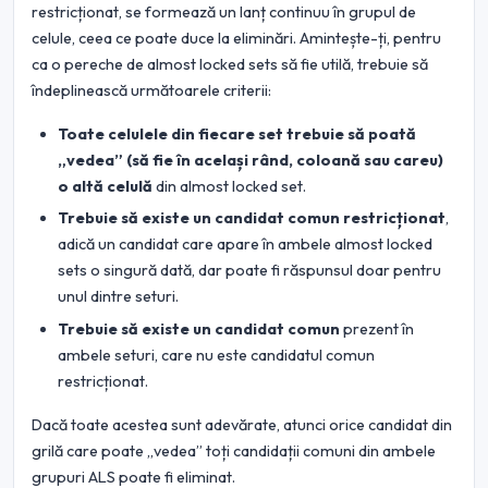
restricționat, se formează un lanț continuu în grupul de
celule, ceea ce poate duce la eliminări. Amintește-ți, pentru
ca o pereche de almost locked sets să fie utilă, trebuie să
îndeplinească următoarele criterii:
Toate celulele din fiecare set trebuie să poată
„vedea” (să fie în același rând, coloană sau careu)
o altă celulă
din almost locked set.
Trebuie să existe un candidat comun restricționat
,
adică un candidat care apare în ambele almost locked
sets o singură dată, dar poate fi răspunsul doar pentru
unul dintre seturi.
Trebuie să existe un candidat comun
prezent în
ambele seturi, care nu este candidatul comun
restricționat.
Dacă toate acestea sunt adevărate, atunci orice candidat din
grilă care poate „vedea” toți candidații comuni din ambele
grupuri ALS poate fi eliminat.