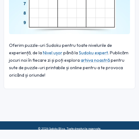
Oferim puzzle-uri Sudoku pentru toate nivelurile de
experiență, de la
Nivel ușor
până la
Sudoku expert
. Publicăm
jocuri noi în fiecare zi și poți explora
arhiva noastră
pentru
sute de puzzle-uri printabile și online pentru a te provoca
oricând și oriunde!
© 2026 Sudoku Bliss. Toate drepturile rezervate.
Despre noi
|
Confidențialitate
|
Termeni de utilizare
|
Politica privind