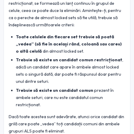
restricționat, se formează un lanț continuu în grupul de
celule, ceea ce poate duce la eliminări. Amintește-ți, pentru
ca o pereche de almost locked sets să fie utilă, trebuie să
îndeplinească următoarele criterii:
Toate celulele din fiecare set trebuie să poată
„vedea” (să fie în același rând, coloană sau careu)
o altă celulă
din almost locked set.
Trebuie să existe un candidat comun restricționat
,
adică un candidat care apare în ambele almost locked
sets o singură dată, dar poate fi răspunsul doar pentru
unul dintre seturi.
Trebuie să existe un candidat comun
prezent în
ambele seturi, care nu este candidatul comun
restricționat.
Dacă toate acestea sunt adevărate, atunci orice candidat din
grilă care poate „vedea” toți candidații comuni din ambele
grupuri ALS poate fi eliminat.