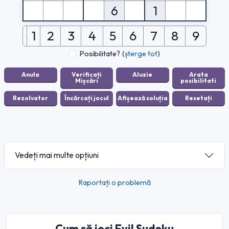
6
1
1
2
3
4
5
6
7
8
9
Posibilitate?
(
șterge tot
)
Vedeți mai multe opțiuni
Raportați o problemă
Cum să joci Evil Sudoku