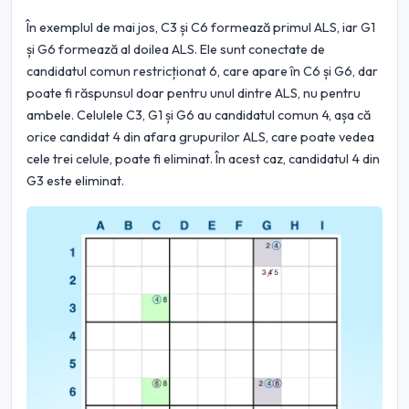
În exemplul de mai jos, C3 și C6 formează primul ALS, iar G1
și G6 formează al doilea ALS. Ele sunt conectate de
candidatul comun restricționat 6, care apare în C6 și G6, dar
poate fi răspunsul doar pentru unul dintre ALS, nu pentru
ambele. Celulele C3, G1 și G6 au candidatul comun 4, așa că
orice candidat 4 din afara grupurilor ALS, care poate vedea
cele trei celule, poate fi eliminat. În acest caz, candidatul 4 din
G3 este eliminat.