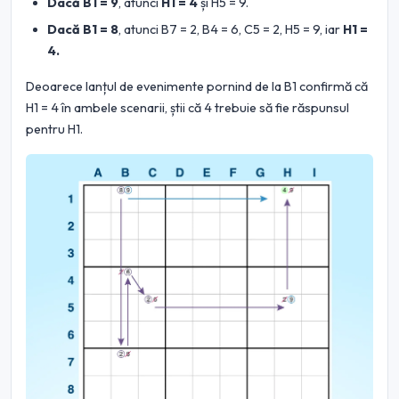
Dacă B1 = 9
, atunci
H1 = 4
și H5 = 9.
Dacă B1 = 8
, atunci B7 = 2, B4 = 6, C5 = 2, H5 = 9, iar
H1 =
4.
Deoarece lanțul de evenimente pornind de la B1 confirmă că
H1 = 4 în ambele scenarii, știi că 4 trebuie să fie răspunsul
pentru H1.