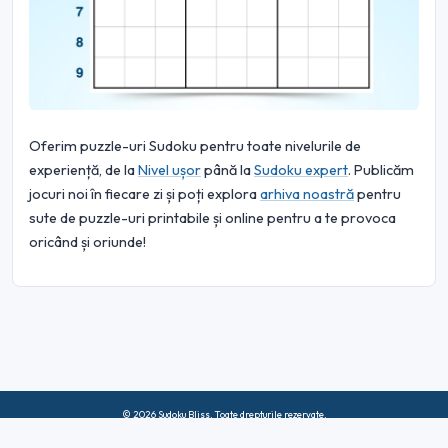
Oferim puzzle-uri Sudoku pentru toate nivelurile de
experiență, de la
Nivel ușor
până la
Sudoku expert
. Publicăm
jocuri noi în fiecare zi și poți explora
arhiva noastră
pentru
sute de puzzle-uri printabile și online pentru a te provoca
oricând și oriunde!
© 2026 Sudoku Bliss. Toate drepturile rezervate.
Despre noi
|
Confidențialitate
|
Termeni de utilizare
|
Politica privind