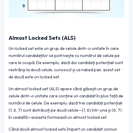
Almost Locked Sets (ALS)
Un locked set este un grup de celule dintr-o unitate în care
numărul candidaților se potrivește cu numărul de celule pe
care le ocupă. De exemplu, dacă doi candidați potențiali sunt
restrânși la două celule, cunoscut și ca naked pair, acest set
de două este un locked set.
Un almost locked set (ALS) apare când găsești un grup de
celule dintr-o unitate care conține un candidat în plus față de
numărul de celule. De exemplu, dacă trei candidați potențiali
(1, 6, 7) sunt distribuiți pe două celule—(1, 6) într-una și (6, 7)
în cealaltă—aceasta formează un almost locked set.
Când două almost locked sets împart un candidat comun