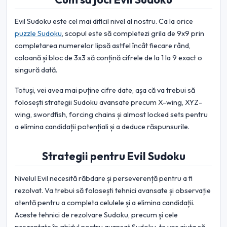
Evil Sudoku este cel mai dificil nivel al nostru. Ca la orice
puzzle Sudoku
, scopul este să completezi grila de 9x9 prin
completarea numerelor lipsă astfel încât fiecare rând,
coloană și bloc de 3x3 să conțină cifrele de la 1 la 9 exact o
singură dată.
Totuși, vei avea mai puține cifre date, așa că va trebui să
folosești strategii Sudoku avansate precum X-wing, XYZ-
wing, swordfish, forcing chains și almost locked sets pentru
a elimina candidații potențiali și a deduce răspunsurile.
Strategii pentru Evil Sudoku
Nivelul Evil necesită răbdare și perseverență pentru a fi
rezolvat. Va trebui să folosești tehnici avansate și observație
atentă pentru a completa celulele și a elimina candidații.
Aceste tehnici de rezolvare Sudoku, precum și cele