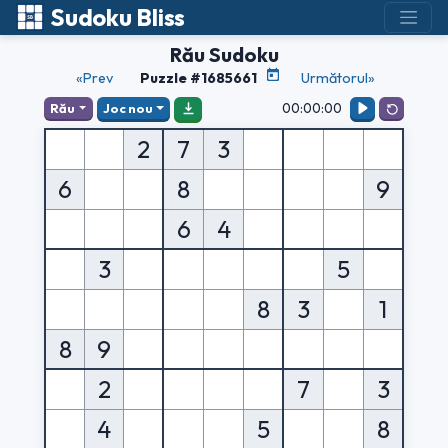
Sudoku Bliss
Rău Sudoku
«Prev
Puzzle #1685661
Următorul»
00:00:00
Rău
Joc nou
2
7
3
6
8
9
6
4
3
5
8
3
1
8
9
2
7
3
4
5
8