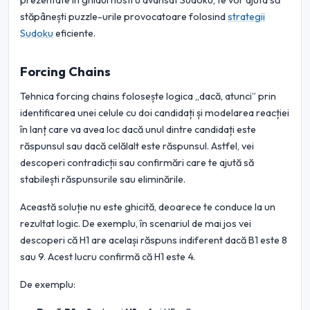
prezentate în ghidul nostru avansat Sudoku, te vor ajuta să
stăpânești puzzle-urile provocatoare folosind
strategii
Sudoku
eficiente.
Forcing Chains
Tehnica forcing chains folosește logica „dacă, atunci” prin
identificarea unei celule cu doi candidați și modelarea reacției
în lanț care va avea loc dacă unul dintre candidați este
răspunsul sau dacă celălalt este răspunsul. Astfel, vei
descoperi contradicții sau confirmări care te ajută să
stabilești răspunsurile sau eliminările.
Această soluție nu este ghicită, deoarece te conduce la un
rezultat logic. De exemplu, în scenariul de mai jos vei
descoperi că H1 are același răspuns indiferent dacă B1 este 8
sau 9. Acest lucru confirmă că H1 este 4.
De exemplu: