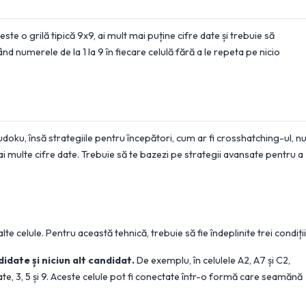
te o grilă tipică 9x9, ai mult mai puține cifre date și trebuie să
nd numerele de la 1 la 9 în fiecare celulă fără a le repeta pe nicio
doku, însă strategiile pentru începători, cum ar fi crosshatching-ul, n
ai multe cifre date. Trebuie să te bazezi pe strategii avansate pentru a
 alte celule. Pentru această tehnică, trebuie să fie îndeplinite trei condiții
idate și niciun alt candidat.
De exemplu, în celulele A2, A7 și C2,
te, 3, 5 și 9. Aceste celule pot fi conectate într-o formă care seamănă