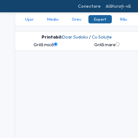
Conectare
Alăturați-vă
Uşor
Mediu
Greu
Expert
Rău
Printabil:
Doar Sudoku
/
Cu Soluție
Grilă mică
Grilă mare