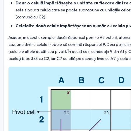
Doar o celulă împărtășește o unitate cu fiecare dintre c
este singura celulă care se poate suprapune cu unitățile celor
(comună cu C2).
Celelalte două celule împărtășesc un număr cu celula pi
Așadar, în acest exemplu, dacă răspunsul pentru A2 este 3, atunci 
caz, una dintre celule trebuie să conțină răspunsul 9. Deci poți eli
(celulele altele decât cea pivot). În acest caz, candidații 9 din A1 ș
același bloc 3x3 cu C2, iar C7 se află pe aceeași linie cu A7 și colo