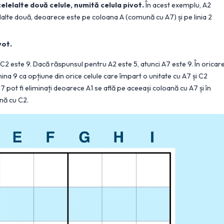
elelalte două celule, numită celula pivot.
În acest exemplu, A2
lalte două, deoarece este pe coloana A (comună cu A7) și pe linia 2
vot.
C2 este 9. Dacă răspunsul pentru A2 este 5, atunci A7 este 9. În oricar
mina 9 ca opțiune din orice celule care împart o unitate cu A7 și C2
i C7 pot fi eliminați deoarece A1 se află pe aceeași coloană cu A7 și în
ană cu C2.