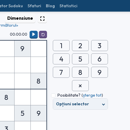
ator Sudoku
Sfaturi
Blog
Statistici
Dimensiune
rmătorul»
00:00:00
1
2
3
9
4
5
6
7
8
9
8
Posibilitate?
(
șterge tot
)
8
Opțiuni selector
5
9
3