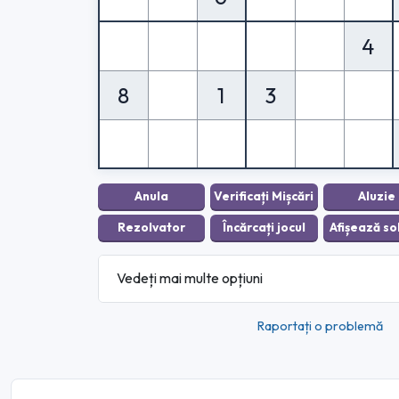
4
8
1
3
Vedeți mai multe opțiuni
Raportați o problemă