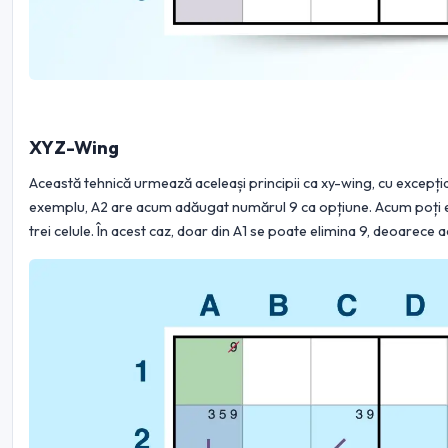
XYZ-Wing
Această tehnică urmează aceleași principii ca xy-wing, cu excepția
exemplu, A2 are acum adăugat numărul 9 ca opțiune. Acum poți eli
trei celule. În acest caz, doar din A1 se poate elimina 9, deoarece