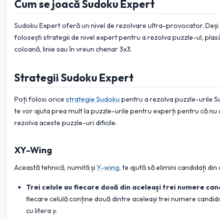
Cum se joacă Sudoku Expert
Sudoku Expert oferă un nivel de rezolvare ultra-provocator. Deși es
folosești strategii de nivel expert pentru a rezolva puzzle-ul, plasâ
coloană, linie sau în vreun chenar 3x3.
Strategii Sudoku Expert
Poți folosi orice
strategie Sudoku
pentru a rezolva puzzle-urile Su
te vor ajuta prea mult la puzzle-urile pentru experți pentru că nu 
rezolva aceste puzzle-uri dificile.
XY-Wing
Această tehnică, numită și
Y-wing
, te ajută să elimini candidați din
Trei celule au fiecare două din aceleași trei numere cand
fiecare celulă conține două dintre aceleași trei numere candida
cu litera y.