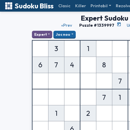
Sudoku Bliss
Clasic
Killer
Printabil
Rezolv
Expert Sudoku
«Prev
Puzzle #1339997
U
Expert
Joc nou
3
1
6
7
4
8
7
7
1
1
2
6