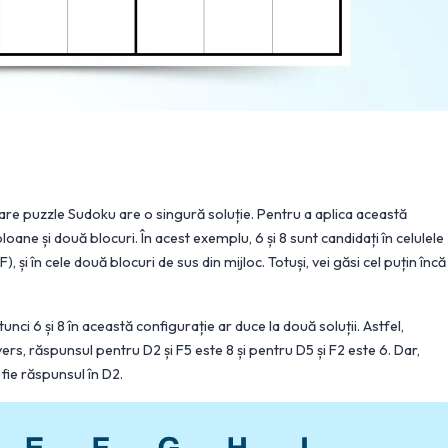
are puzzle Sudoku are o singură soluție. Pentru a aplica această
coloane și două blocuri. În acest exemplu, 6 și 8 sunt candidați în celulele
 F), și în cele două blocuri de sus din mijloc. Totuși, vei găsi cel puțin încă
nci 6 și 8 în această configurație ar duce la două soluții. Astfel,
ers, răspunsul pentru D2 și F5 este 8 și pentru D5 și F2 este 6. Dar,
fie răspunsul în D2.