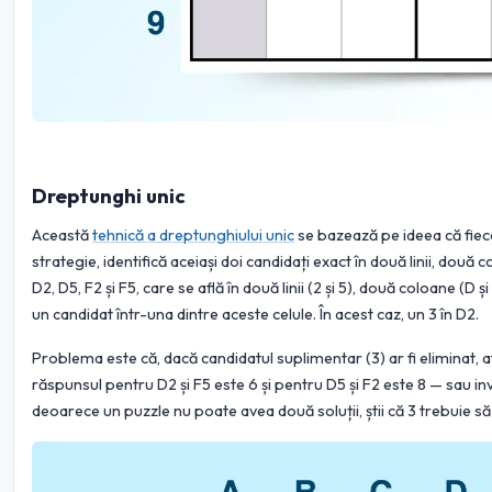
Dreptunghi unic
Această
tehnică a dreptunghiului unic
se bazează pe ideea că fiec
strategie, identifică aceiași doi candidați exact în două linii, două 
D2, D5, F2 și F5, care se află în două linii (2 și 5), două coloane (D și
un candidat într-una dintre aceste celule. În acest caz, un 3 în D2.
Problema este că, dacă candidatul suplimentar (3) ar fi eliminat, atu
răspunsul pentru D2 și F5 este 6 și pentru D5 și F2 este 8 — sau inv
deoarece un puzzle nu poate avea două soluții, știi că 3 trebuie să 